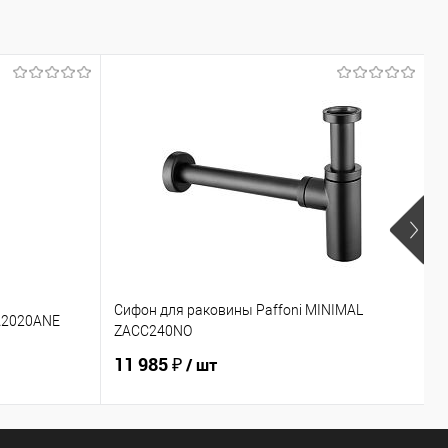
Сифон для раковины Paffoni MINIMAL
С
A2020ANE
ZACC240NO
E
11 985 ₽
4
/ шт