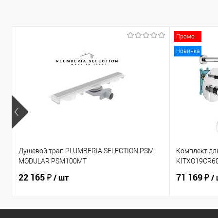
Промо
Новинка
Душевой трап PLUMBERIA SELECTION PSM
Комплект для
MODULAR PSM100MT
KITXO19CR6
22 165 ₽
71 169 ₽
/ шт
/