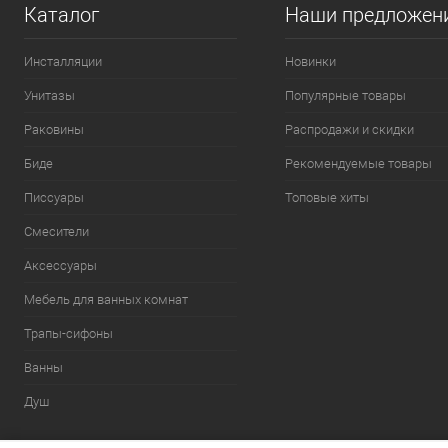
Каталог
Наши предложен
Инсталляции
Новинки
Унитазы
Популярные товары
Раковины
Распродажи и скидки
Биде
Рекомендуемые товары
Писсуары
Топовые хиты
Смесители
Аксессуары
Мебель для ванных комнат
Трапы-сифоны
Ванны
Душ