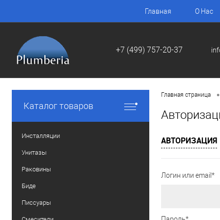
Главная
О Нас
+7 (499) 757-20-37
in
•
Главная страница
Каталог товаров
Авторизац
Инсталляции
АВТОРИЗАЦИЯ
Унитазы
Раковины
Логин или email*
Биде
Писсуары
Пароль*
Смесители