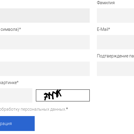
Фамилия
 символа)
*
E-Mail
*
Подтверждение п
картинке
*
обработку персональных данных.
*