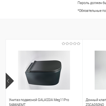
Пароль должен бы
*
Обязательные по
Унитаз подвесной GALASSIA Meg11Pro
Донный клап
5486NEMT
ZSCA050NO