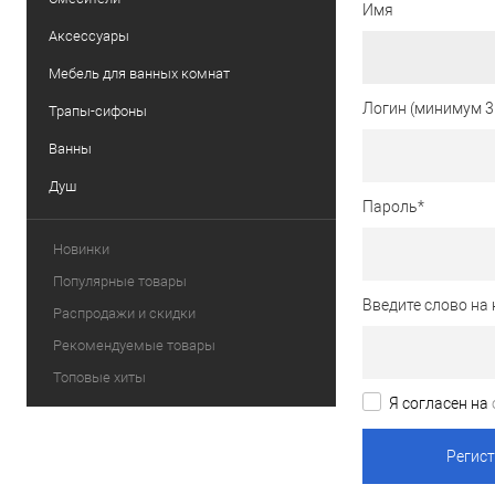
Имя
Аксессуары
Мебель для ванных комнат
Логин (минимум 3
Трапы-сифоны
Ванны
Душ
Пароль
*
Новинки
Популярные товары
Введите слово на 
Распродажи и скидки
Рекомендуемые товары
Топовые хиты
Я согласен на