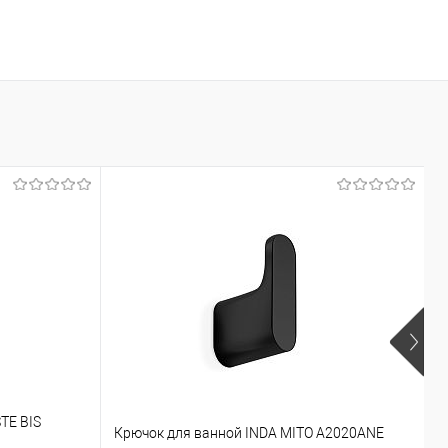
TE BIS
Д
Крючок для ванной INDA MITO A2020ANE
M