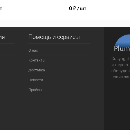
0 ₽
т
/ шт
ия
Помощь и сервисы
О нас
Copyright
Контакты
интернет
Доставка
оборудова
права за
Новости
Прайсы