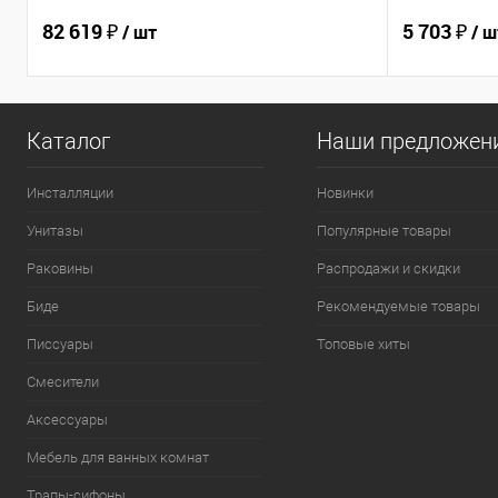
82 619 ₽
5 703 ₽
/ шт
/ ш
Каталог
Наши предложен
Инсталляции
Новинки
Унитазы
Популярные товары
Раковины
Распродажи и скидки
Биде
Рекомендуемые товары
Писсуары
Топовые хиты
Смесители
Аксессуары
Мебель для ванных комнат
Трапы-сифоны