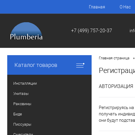
Главная
О Нас
+7 (499) 757-20-37
in
•
Главная страница
Каталог товаров
Регистрац
Инсталляции
АВТОРИЗАЦИЯ
Унитазы
Раковины
Регистрируясь на 
получать индивид
Биде
они будут подста
Писсуары
Смесители