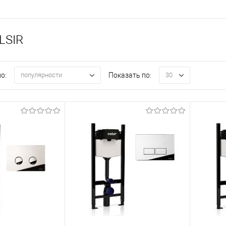
LSIR
о:
Показать по:
популярности
30