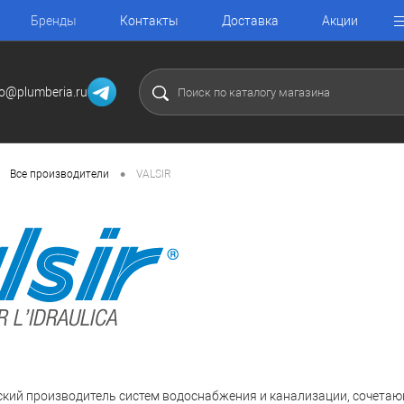
Бренды
Контакты
Доставка
Акции
fo@plumberia.ru
•
Все производители
VALSIR
кий производитель систем водоснабжения и канализации, сочета