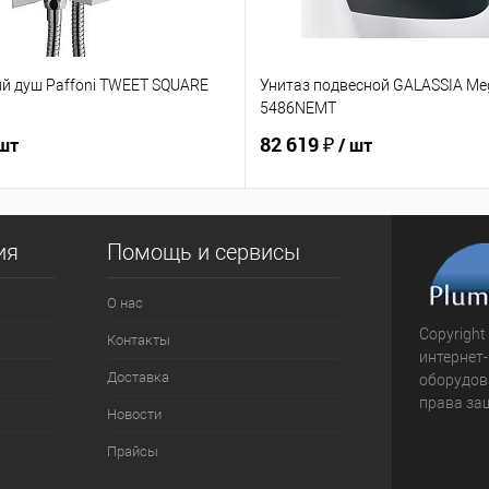
ий душ Paffoni TWEET SQUARE
Унитаз подвесной GALASSIA Me
5486NEMT
82 619 ₽
 шт
/ шт
ия
Помощь и сервисы
О нас
Copyright
Контакты
интернет
Доставка
оборудова
права за
Новости
Прайсы