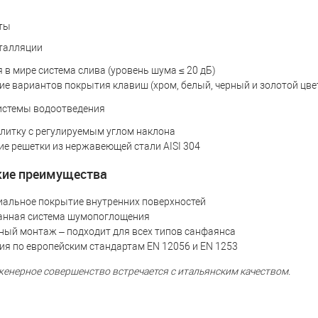
ты
талляции
 в мире система слива (уровень шума ≤ 20 дБ)
е вариантов покрытия клавиш (хром, белый, черный и золотой цве
истемы водоотведения
литку с регулируемым углом наклона
е решетки из нержавеющей стали AISI 304
кие преимущества
иальное покрытие внутренних поверхностей
анная система шумопоглощения
ный монтаж – подходит для всех типов санфаянса
ия по европейским стандартам EN 12056 и EN 1253
женерное совершенство встречается с итальянским качеством.