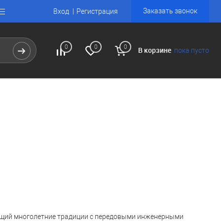
Заказать звонок
Вход
Регистрация
0
0
0
В корзине
пока пусто
ющий многолетние традиции с передовыми инженерными