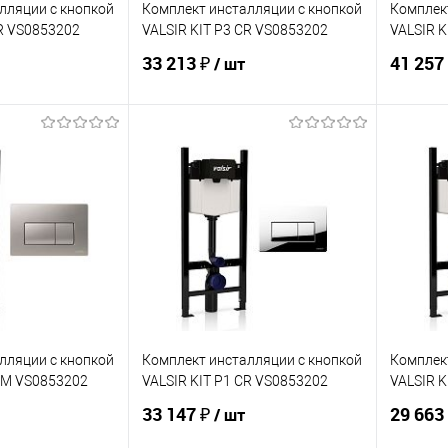
лляции с кнопкой
Комплект инсталляции с кнопкой
Комплек
CR VS0853202
VALSIR KIT P3 CR VS0853202
VALSIR K
33 213 ₽
41 257
/ шт
корзину
В корзину
ик
Сравнение
Купить в 1 клик
Сравнение
Купит
Под заказ
В избранное
В наличии
В изб
лляции с кнопкой
Комплект инсталляции с кнопкой
Комплек
CrM VS0853202
VALSIR KIT P1 CR VS0853202
VALSIR 
33 147 ₽
29 663
/ шт