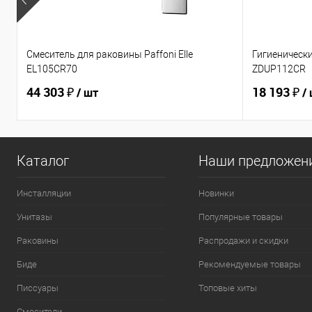
Смеситель для раковины Paffoni Elle
Гигиеническ
EL105CR70
ZDUP112CR
44 303 ₽
18 193 ₽
/ шт
/
Каталог
Наши предложен
Инсталляции
Новинки
Унитазы
Популярные товары
Раковины
Распродажи и скидки
Биде
Рекомендуемые товары
Писсуары
Топовые хиты
Смесители