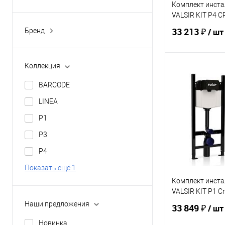
Комплект инста
VALSIR KIT P4 
33 213 ₽
Бренд
/ шт
VALSIR
Коллекция
В 
BARCODE
Купить в 1 кл
LINEA
В избранное
P1
P3
P4
Показать ещё 1
Комплект инста
VALSIR KIT P1 
Наши предложения
33 849 ₽
/ шт
Новинка