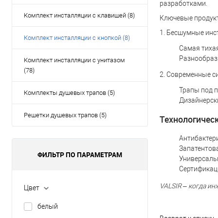
разработками.
Комплект инсталляции с клавишей (8)
Ключевые продук
1. Бесшумные инс
Комплект инсталляции с кнопкой (8)
Самая тихая
Разнообрази
Комплект инсталляции с унитазом
(78)
2. Современные с
Трапы под п
Комплекты душевых трапов (5)
Дизайнерски
Решетки душевых трапов (5)
Технологичес
Антибактер
Запатентов
ФИЛЬТР ПО ПАРАМЕТРАМ
Универсаль
Сертификац
VALSIR – когда ин
Цвет
белый