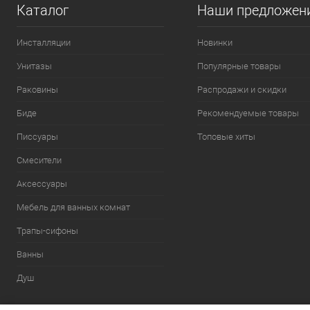
Каталог
Наши предложен
Инсталляции
Новинки
Унитазы
Популярные товары
Раковины
Распродажи и скидки
Биде
Рекомендуемые товары
Писсуары
Топовые хиты
Смесители
Аксессуары
Мебель для ванных комнат
Трапы-сифоны
Ванны
Душ