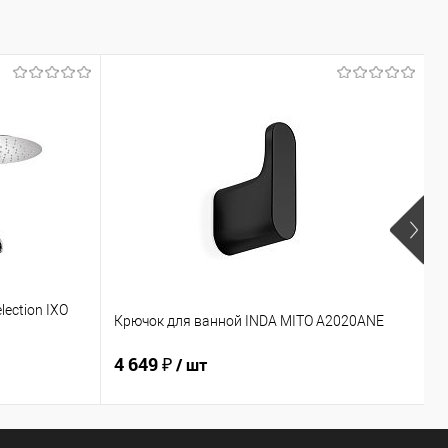
lection IXO
Д
Крючок для ванной INDA MITO A2020ANE
M
4 649 ₽
2
/ шт