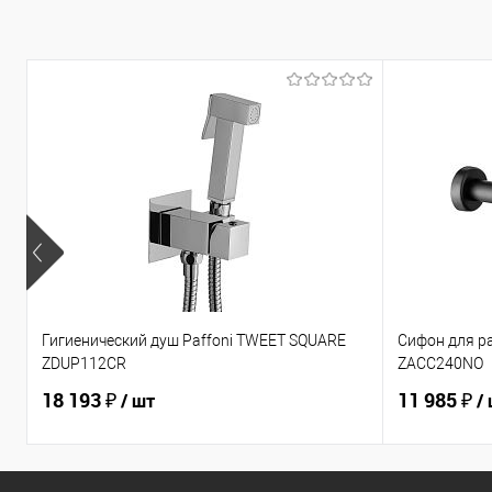
Гигиенический душ Paffoni TWEET SQUARE
Сифон для р
ZDUP112CR
ZACC240NO
18 193 ₽
11 985 ₽
/ шт
/