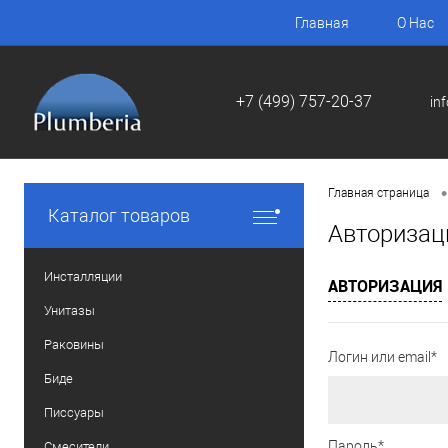
Главная
О Нас
+7 (499) 757-20-37
in
•
Главная страница
Каталог товаров
Авторизац
Инсталляции
АВТОРИЗАЦИЯ
Унитазы
Раковины
Логин или email*
Биде
Писсуары
Пароль*
Смесители