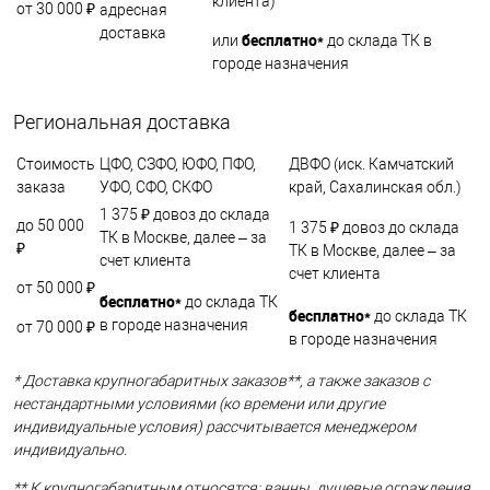
клиента)
от 30 000 ₽
адресная
доставка
бесплатно*
или
до склада ТК в
городе назначения
Региональная доставка
Стоимость
ЦФО, СЗФО, ЮФО, ПФО,
ДВФО (иск. Камчатский
заказа
УФО, СФО, СКФО
край, Сахалинская обл.)
1 375 ₽ довоз до склада
до 50 000
1 375 ₽ довоз до склада
ТК в Москве, далее – за
₽
ТК в Москве, далее – за
счет клиента
счет клиента
от 50 000 ₽
бесплатно*
до склада ТК
бесплатно*
до склада ТК
в городе назначения
от 70 000 ₽
в городе назначения
* Доставка крупногабаритных заказов**, а также заказов с
нестандартными условиями (ко времени или другие
индивидуальные условия) рассчитывается менеджером
индивидуально.
** К крупногабаритным относятся: ванны, душевые ограждения,