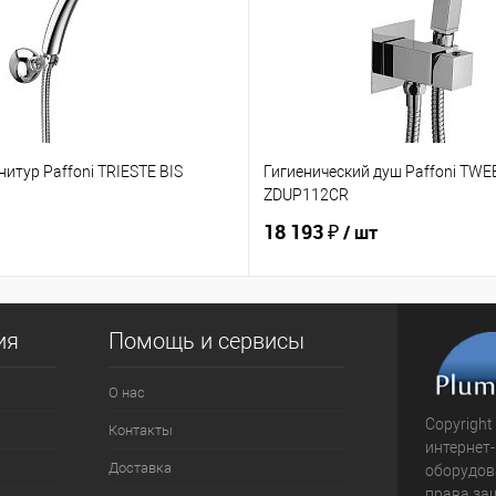
итур Paffoni TRIESTE BIS
Гигиенический душ Paffoni TW
ZDUP112CR
18 193 ₽
/ шт
ия
Помощь и сервисы
О нас
Copyright
Контакты
интернет
Доставка
оборудова
права за