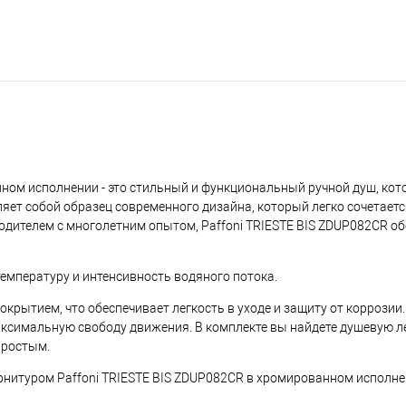
123 2
нном исполнении - это стильный и функциональный ручной душ, кот
ет собой образец современного дизайна, который легко сочетает
дителем с многолетним опытом, Paffoni TRIESTE BIS ZDUP082CR о
емпературу и интенсивность водяного потока.
окрытием, что обеспечивает легкость в уходе и защиту от коррози
аксимальную свободу движения. В комплекте вы найдете душевую ле
простым.
рнитуром Paffoni TRIESTE BIS ZDUP082CR в хромированном исполне