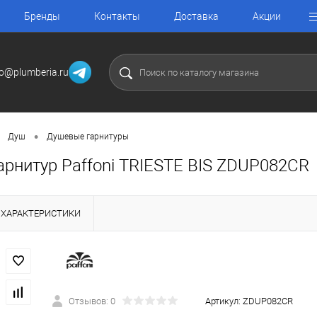
Бренды
Контакты
Доставка
Акции
fo@plumberia.ru
•
Душ
Душевые гарнитуры
арнитур Paffoni TRIESTE BIS ZDUP082CR
ХАРАКТЕРИСТИКИ
Отзывов: 0
Артикул:
ZDUP082CR