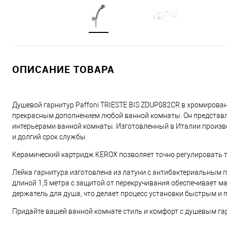
ОПИСАНИЕ ТОВАРА
Душевой гарнитур Paffoni TRIESTE BIS ZDUP082CR в хромирова
прекрасным дополнением любой ванной комнаты. Он представля
интерьерами ванной комнаты. Изготовленный в Италии произво
и долгий срок службы.
Керамический картридж KEROX позволяет точно регулировать т
Лейка гарнитура изготовлена из латуни с антибактериальным п
длиной 1,5 метра с защитой от перекручивания обеспечивает м
держатель для душа, что делает процесс установки быстрым и 
Придайте вашей ванной комнате стиль и комфорт с душевым га