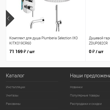
Комплект для душа Plumberia Selection IXO
Душевой гарн
KITXO19CR60
ZDUP082CR
71 169 ₽
0 ₽
/ шт
/ шт
Каталог
Наши предложен
Инсталляции
Новинки
Унитазы
Популярные товары
Раковины
Распродажи и скидки