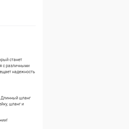
орый станет
ся с различными
бещает надежность
и. Длинный шланг
йку, шланг и
нии!