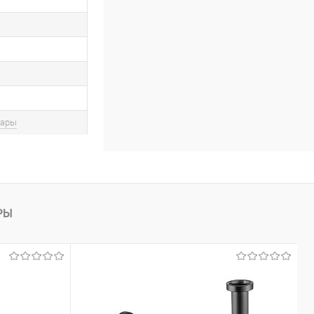
вары
РЫ