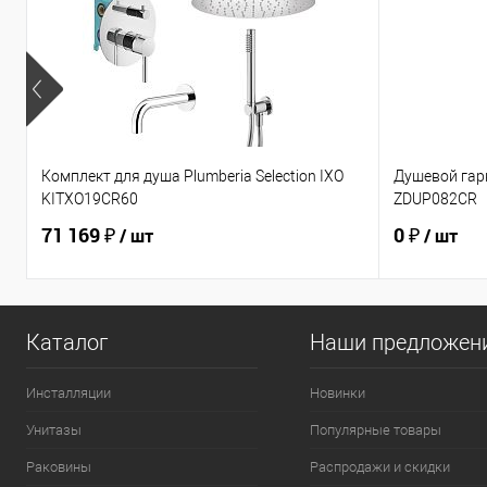
Комплект для душа Plumberia Selection IXO
Душевой гарн
KITXO19CR60
ZDUP082CR
71 169 ₽
0 ₽
/ шт
/ шт
Каталог
Наши предложен
Инсталляции
Новинки
Унитазы
Популярные товары
Раковины
Распродажи и скидки