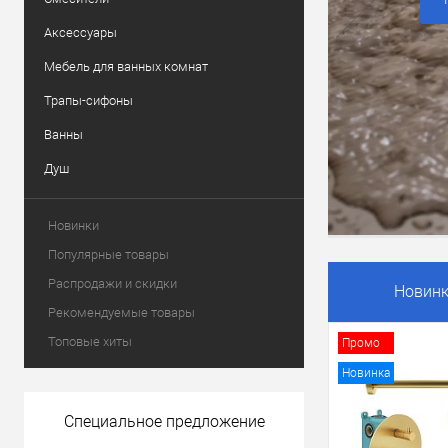
Аксессуары
Мебель для ванных комнат
Трапы-сифоны
Ванны
Душ
Новинки
Популярные товары
Распродажи и скидки
Новин
Рекомендуемые товары
Топовые хиты
Промо
Новинка
Специальное предложение