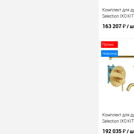
Комплект для д
Selection IXO K
163 207 ₽
/ ш
Промо
В 
Новинка
Купить в 1 кл
В избранное
Комплект для д
Selection IXO K
192 035 ₽
/ ш