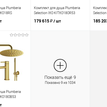
уша Plumberia
Комплект для душа Plumberia
Комплект
ITXO18RS
Selection IXO KITXO18OR53
Selectio
179 615 ₽
185 20
т
/ шт
корзину
В корзину
ик
Сравнение
Купить в 1 клик
Сравнение
Купит
В наличии
В избранное
В наличии
В изб
Показать ещё
9
Показано 9 из 1034
уша Plumberia
ITXO18OB53
т