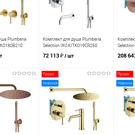
уша Plumberia
Комплект для душа Plumberia
Комплект
ITXO18OB210
Selection IXO KITXO19CR260
Selectio
72 113 ₽
208 64
т
/ шт
Промо
Промо
корзину
В корзину
Новинка
Новинка
ик
Сравнение
Купить в 1 клик
Сравнение
Купит
В наличии
В избранное
В наличии
В изб