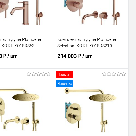
 для душа Plumberia
Комплект для душа Plumberia
n IXO KITXO18RS53
Selection IXO KITXO18RS210
3 ₽
214 003 ₽
/ шт
/ шт
Промо
В корзину
В корзину
Новинка
ь в 1 клик
Сравнение
Купить в 1 клик
Сравнение
ранное
В наличии
В избранное
В наличии