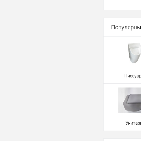
В 
Популярны
Купить в 1 кл
В избранное
Писсуа
Унитаз