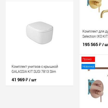
Комплект для д
Selection IXO K
195 565 ₽
/ ш
Промо
В 
Комплект унитаза с крышкой
Новинка
GALASSIA KIT SUSI 7813 Slim
Купить в 1 кл
41 969 ₽
/ шт
В избранное