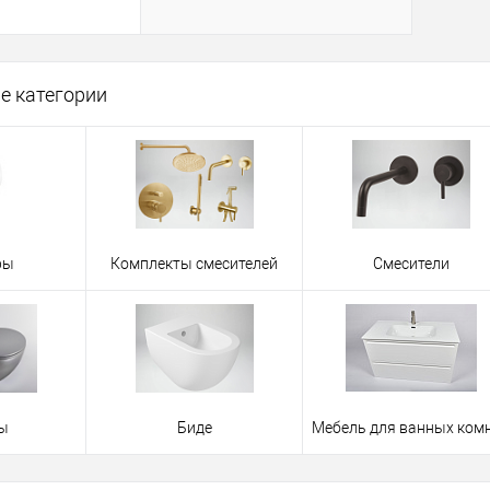
корзину
е категории
ик
Сравнение
В наличии
ры
Комплекты смесителей
Смесители
ы
Биде
Мебель для ванных ком