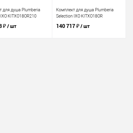
 для душа Plumberia
Комплект для душа Plumberia
n IXO KITXO18OR210
Selection IXO KITXO18OR
3 ₽
140 717 ₽
/ шт
/ шт
В корзину
В корзину
ь в 1 клик
Сравнение
Купить в 1 клик
Сравнение
ранное
В наличии
В избранное
В наличии