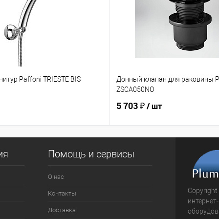
итур Paffoni TRIESTE BIS
Донный клапан для раковины P
ZSCA050NO
5 703 ₽
/ шт
ия
Помощь и сервисы
О нас
Copyright
Контакты
интернет
Доставка
оборудова