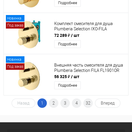
Подробнее
Новинка
Комплект смесителя для душа
Под заказ
Plumberia Selection IXO-FILA
KITFL1901OR
72 289 ₽
/ шт
Подробнее
Новинка
Внешняя часть смесителя для душа
Под заказ
Plumberia Selection FILA FL1901OR
56 325 ₽
/ шт
Подробнее
Назад
1
2
3
4
32
Вперед