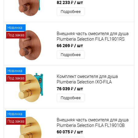
KITFL1901RS
82 233 ₽
/ шт
Подробнее
Новинка
Внешняя часть смесителя для душа
Под заказ
Plumberia Selection FILA FL1901RS
66 269 ₽
/ шт
Подробнее
Новинка
Комплект смесителя для душа
Под заказ
Plumberia Selection IXO-FILA
KITFL1901OB
76 039 ₽
/ шт
Подробнее
Новинка
Внешняя часть смесителя для душа
Под заказ
Plumberia Selection FILA FL1901OB
60 075 ₽
/ шт