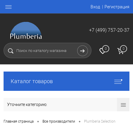
Вход
Регистрация
+7 (499) 757-20-37
0
0
Каталог товаров
Уточните категорию:
•
•
Главная страница
Все производители
Plumberia Selection