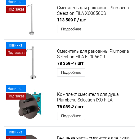
Новинка
Смеситель для раковины Plumberia
Под заказ
Selection FILA XO0056CS
113 509 ₽
/ шт
Подробнее
Новинка
Смеситель для раковины Plumberia
Под заказ
Selection FILA FL0056CR
78 359 ₽
/ шт
Подробнее
Новинка
Комплект смесителя для душа
Под заказ
Plumberia Selection IXO-FILA
KITFL1901GM
76 039 ₽
/ шт
Подробнее
Новинка
Внешняя часть смесителя для душа