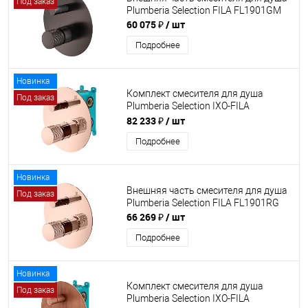
Под заказ
Plumberia Selection FILA FL1901GM
60 075 ₽
/ шт
Подробнее
Новинка
Комплект смесителя для душа
Под заказ
Plumberia Selection IXO-FILA
KITFL1901RG
82 233 ₽
/ шт
Подробнее
Новинка
Внешняя часть смесителя для душа
Под заказ
Plumberia Selection FILA FL1901RG
66 269 ₽
/ шт
Подробнее
Новинка
Комплект смесителя для душа
Под заказ
Plumberia Selection IXO-FILA