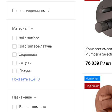
5.5
Купить в 1 кл
Ширина изделия, см
6
4
В избранное
6.3
4.2
Материал
6.4
4.5
solid surface
Показать ещё 45
5
solid surface/латунь
5.7
Комплект смеси
Plumberia Select
дюропласт
Показать ещё 39
KITFL1901GM
76 039 ₽
/ шт
латунь
Латунь
Новинка
Показать ещё 10
В 
Под заказ
Купить в 1 кл
Назначение
В избранное
Ванная комната