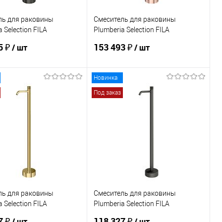
ль для раковины
Смеситель для раковины
 Selection FILA
Plumberia Selection FILA
GM
FL0056RG
5 ₽
153 493 ₽
/ шт
/ шт
Новинка
В корзину
В корзину
Под заказ
ь в 1 клик
Сравнение
Купить в 1 клик
Сравнение
ранное
Под заказ
В избранное
Под заказ
ль для раковины
Смеситель для раковины
 Selection FILA
Plumberia Selection FILA
R
FL0056GR
7 ₽
118 327 ₽
/ шт
/ шт