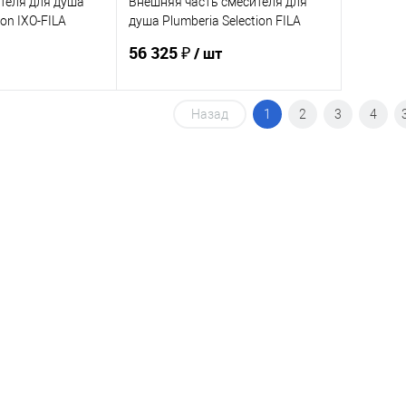
теля для душа
Внешняя часть смесителя для
ion IXO-FILA
душа Plumberia Selection FILA
FL1901OR
56 325 ₽
/ шт
Назад
1
2
3
4
корзину
В корзину
ик
Сравнение
Купить в 1 клик
Сравнение
Под заказ
В избранное
Под заказ