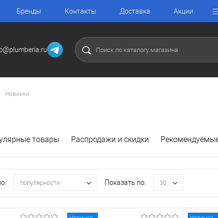
Бренды
Контакты
Доставка
Акции
fo@plumberia.ru
Новинки
улярные товары
Распродажи и скидки
Рекомендуемые
о:
Показать по:
популярности
30