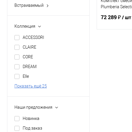
коаксиальный
Комплект смеси
Встраиваемый
Plumberia Select
VALSIR
да
KITFL1901OR
72 289 ₽
/ шт
Коллекция
ACCESSORI
В 
CLAIRE
CORE
Купить в 1 кл
DREAM
В избранное
Elle
Показать ещё 25
Наши предложения
Новинка
Под заказ