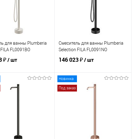
ранное
Под заказ
В избранное
Под заказ
ь для ванны Plumberia
Смеситель для ванны Plumberia
n FILA FL0091BO
Selection FILA FL0091NO
3 ₽
146 023 ₽
/ шт
/ шт
Новинка
В корзину
В корзину
Под заказ
ь в 1 клик
Сравнение
Купить в 1 клик
Сравнение
ранное
Под заказ
В избранное
Под заказ