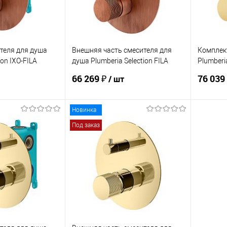
теля для душа
Внешняя часть смесителя для
Комплек
ion IXO-FILA
душа Plumberia Selection FILA
Plumberia
FL1901RS
KITFL19
66 269 ₽
76 039
/ шт
Новинка
корзину
В корзину
Под заказ
ик
Сравнение
Купить в 1 клик
Сравнение
Купит
Под заказ
В избранное
Под заказ
В изб