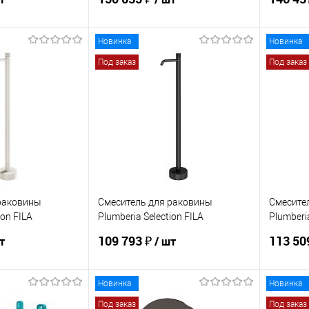
Новинка
Новинка
корзину
В корзину
Под заказ
Под заказ
ик
Сравнение
Купить в 1 клик
Сравнение
Купит
Под заказ
В избранное
Под заказ
В изб
раковины
Смеситель для раковины
Смесите
ion FILA
Plumberia Selection FILA
Plumberia
FL0056NO
XO0056
109 793 ₽
113 50
т
/ шт
Новинка
Новинка
корзину
В корзину
Под заказ
Под заказ