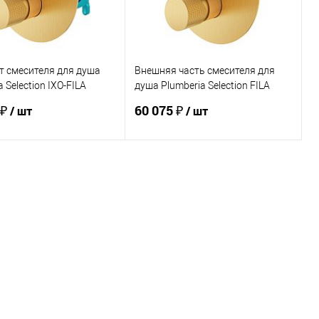
т смесителя для душа
Внешняя часть смесителя для
 Selection IXO-FILA
душа Plumberia Selection FILA
01OB
FL1901OB
 ₽
60 075 ₽
/ шт
/ шт
В корзину
В корзину
ь в 1 клик
Сравнение
Купить в 1 клик
Сравнение
ранное
Под заказ
В избранное
Под заказ