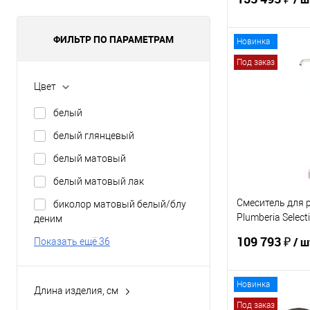
ФИЛЬТР ПО ПАРАМЕТРАМ
Новинка
В 
Под заказ
Цвет
Купить в 1 кл
белый
В избранное
белый глянцевый
белый матовый
белый матовый лак
Смеситель для 
биколор матовый белый/блу
Plumberia Select
деним
FL0056BO
109 793 ₽
/ ш
Показать ещё 36
Новинка
Длина изделия, см
В 
5
Под заказ