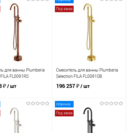
Новинка
Под заказ
ь для ванны Plumberia
Смеситель для ванны Plumberia
n FILA FL0091RS
Selection FILA FL0091OB
3 ₽
196 257 ₽
/ шт
/ шт
Новинка
В корзину
В корзину
Под заказ
ь в 1 клик
Сравнение
Купить в 1 клик
Сравнение