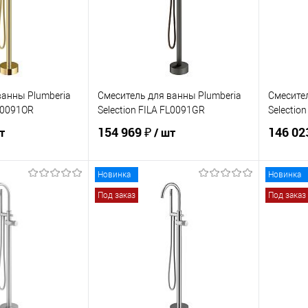
Под заказ
В избранное
Под заказ
В изб
ванны Plumberia
Смеситель для ванны Plumberia
Смесител
FL0091OR
Selection FILA FL0091GR
Selectio
154 969 ₽
146 02
т
/ шт
Новинка
Новинка
корзину
В корзину
Под заказ
Под заказ
ик
Сравнение
Купить в 1 клик
Сравнение
Купит
Под заказ
В избранное
Под заказ
В изб