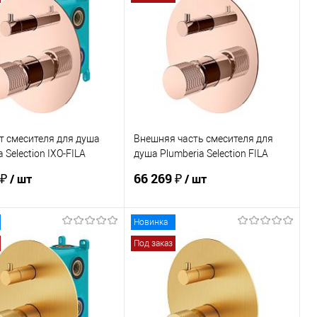
ь в 1 клик
Сравнение
Купить в 1 клик
Сравнение
ранное
Под заказ
В избранное
Под заказ
т смесителя для душа
Внешняя часть смесителя для
 Selection IXO-FILA
душа Plumberia Selection FILA
01RG
FL1901RG
 ₽
66 269 ₽
/ шт
/ шт
Новинка
В корзину
В корзину
Под заказ
ь в 1 клик
Сравнение
Купить в 1 клик
Сравнение
ранное
Под заказ
В избранное
Под заказ