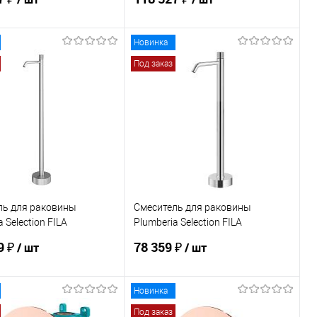
Новинка
В корзину
В корзину
Под заказ
ь в 1 клик
Сравнение
Купить в 1 клик
Сравнение
ранное
Под заказ
В избранное
Под заказ
ль для раковины
Смеситель для раковины
 Selection FILA
Plumberia Selection FILA
CS
FL0056CR
9 ₽
78 359 ₽
/ шт
/ шт
Новинка
В корзину
В корзину
Под заказ