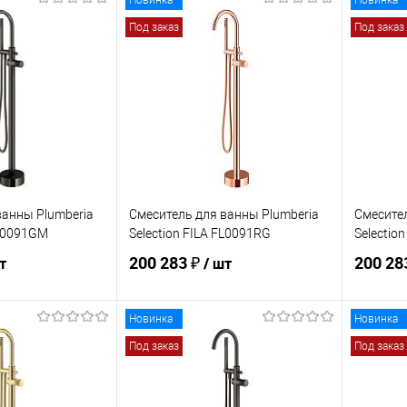
Новинка
Новинка
Под заказ
Под заказ
ванны Plumberia
Смеситель для ванны Plumberia
Смесител
FL0091GM
Selection FILA FL0091RG
Selectio
200 283 ₽
200 28
т
/ шт
Новинка
Новинка
корзину
В корзину
Под заказ
Под заказ
ик
Сравнение
Купить в 1 клик
Сравнение
Купит