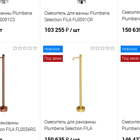
Смесите
ванны Plumberia
Смеситель для ванны Plumberia
Plumberia
FL0091CS
Selection FILA FL0091CR
FL0056
103 255 ₽
150 63
т
/ шт
Новинка
Новинка
корзину
В корзину
Под заказ
Под заказ
ик
Сравнение
Купить в 1 клик
Сравнение
Купит
Под заказ
В избранное
Под заказ
В изб
Смеситель для раковины
Смесите
раковины
Plumberia Selection FILA
Plumberia
tion FILA FL0056RS
FL0056OB
FL0056O
150 635 ₽
146 43
т
/ шт