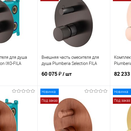
ик
Сравнение
Купить в 1 клик
Сравнение
Купит
Под заказ
В избранное
Под заказ
В изб
теля для душа
Внешняя часть смесителя для
Комплек
ion IXO-FILA
душа Plumberia Selection FILA
Plumberia
FL1901GM
KITFL19
60 075 ₽
82 233
/ шт
Новинка
Новинка
корзину
В корзину
Под заказ
Под заказ
ик
Сравнение
Купить в 1 клик
Сравнение
Купит
Под заказ
В избранное
Под заказ
В изб