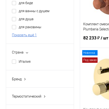
для биде
для ванны с душем
для душа
Комплект смеси
для раковины
Plumberia Select
KITFL1901RS
Показать ещё 1
82 233 ₽
/ шт
Страна
Новинка
В 
Под заказ
Италия
Купить в 1 кл
В избранное
Бренд
GALASSIA
INDA
Термостатический
PAFFONI
да
PLUMBERIA SELECTION