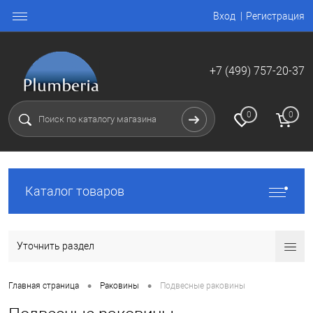
Вход
Регистрация
+7 (499) 757-20-37
0
0
Каталог товаров
Уточнить раздел
•
•
Главная страница
Раковины
Подвесные раковины