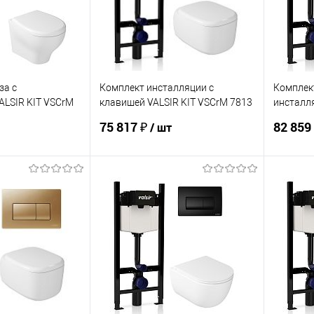
за с
Комплект инсталляции с
Комплект
ALSIR KIT VSCrM
клавишей VALSIR KIT VSCrM 7813
инсталл
Slim P1
7334 Std
75 817 ₽
82 859
/ шт
корзину
В корзину
ик
Сравнение
Купить в 1 клик
Сравнение
Купит
Под заказ
В избранное
В наличии
В изб