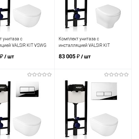
 унитаза с
Комплект унитаза с
яцией VALSIR KIT VSWG
инсталляцией VALSIR KIT
VSVSMG 7212 Slim
 ₽
83 005 ₽
/ шт
/ шт
В корзину
В корзину
ь в 1 клик
Сравнение
Купить в 1 клик
Сравнение
ранное
Под заказ
В избранное
Под заказ