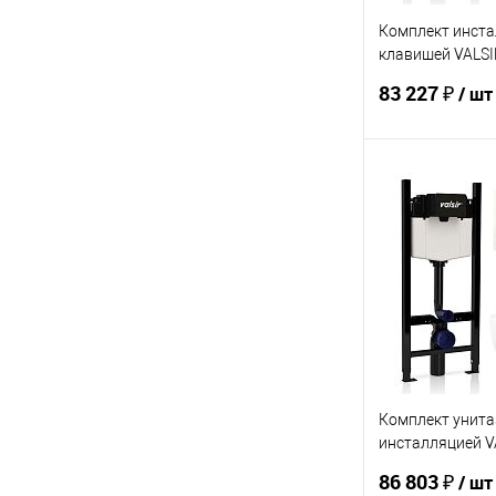
Комплект инста
клавишей VALSI
Slim P1
83 227 ₽
/ шт
В 
Купить в 1 кл
В избранное
Комплект унита
инсталляцией V
7334 Std
86 803 ₽
/ шт