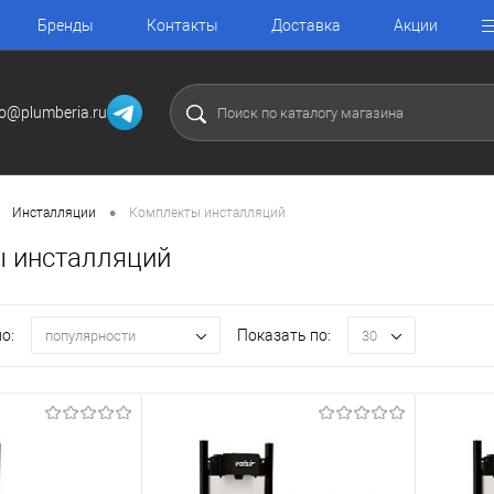
Бренды
Контакты
Доставка
Акции
fo@plumberia.ru
•
Инсталляции
Комплекты инсталляций
 инсталляций
о:
Показать по:
популярности
30