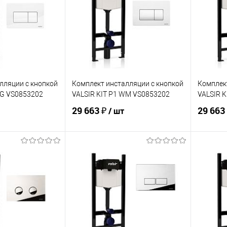
лляции с кнопкой
Комплект инсталляции с кнопкой
Комплек
WG VS0853202
VALSIR KIT P1 WM VS0853202
VALSIR K
29 663 ₽
29 663
/ шт
корзину
В корзину
ик
Сравнение
Купить в 1 клик
Сравнение
Купит
В наличии
В избранное
В наличии
В изб