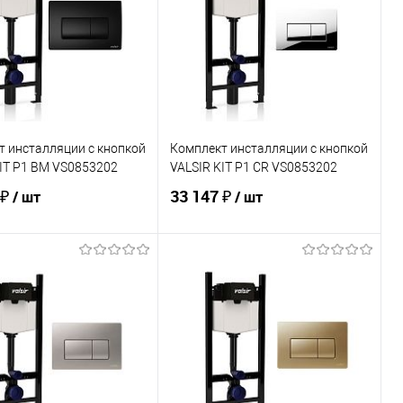
т инсталляции с кнопкой
Комплект инсталляции с кнопкой
IT P1 BM VS0853202
VALSIR KIT P1 CR VS0853202
 ₽
33 147 ₽
/ шт
/ шт
В корзину
В корзину
ь в 1 клик
Сравнение
Купить в 1 клик
Сравнение
ранное
В наличии
В избранное
В наличии