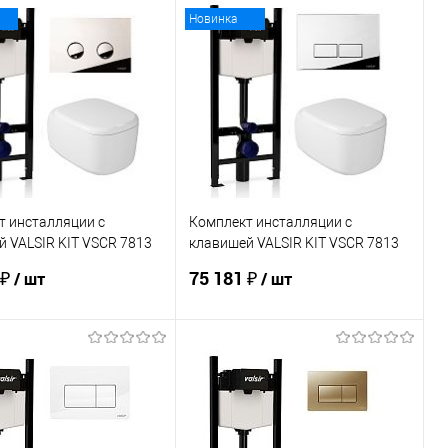
В корзину
В корзину
Новинка
ь в 1 клик
Сравнение
Купить в 1 клик
Сравнение
ранное
Под заказ
В избранное
Под заказ
т инсталляции с
Комплект инсталляции с
 VALSIR KIT VSCR 7813
клавишей VALSIR KIT VSCR 7813
Slim P3
 ₽
75 181 ₽
/ шт
/ шт
В корзину
В корзину
ь в 1 клик
Сравнение
Купить в 1 клик
Сравнение
ранное
Под заказ
В избранное
В наличии