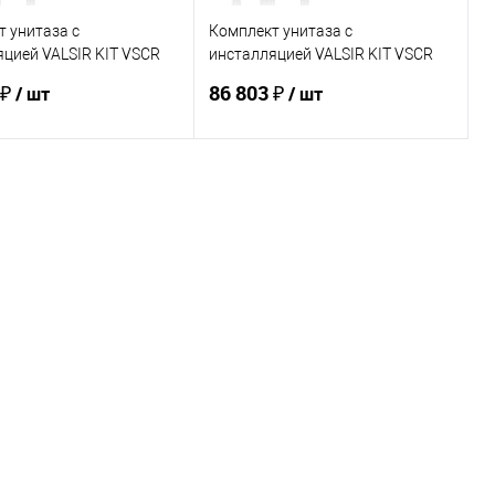
 унитаза с
Комплект унитаза с
цией VALSIR KIT VSCR
инсталляцией VALSIR KIT VSCR
7334 Std P3
 ₽
86 803 ₽
/ шт
/ шт
В корзину
В корзину
ь в 1 клик
Сравнение
Купить в 1 клик
Сравнение
ранное
Под заказ
В избранное
Под заказ