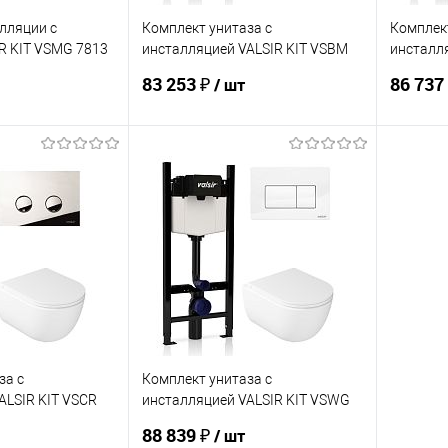
лляции с
Комплект унитаза с
Комплект
R KIT VSMG 7813
инсталляцией VALSIR KIT VSBM
инсталля
7334 Std
7334 Std
83 253 ₽
86 737
/ шт
корзину
В корзину
ик
Сравнение
Купить в 1 клик
Сравнение
Купит
В наличии
В избранное
Под заказ
В изб
за с
Комплект унитаза с
ALSIR KIT VSCR
инсталляцией VALSIR KIT VSWG
7334 Slim
88 839 ₽
/ шт