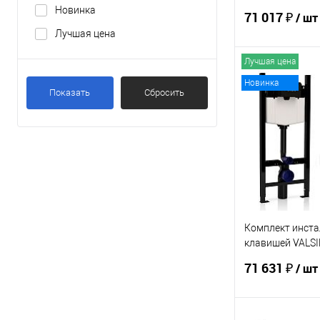
7212 Slim
Новинка
71 017 ₽
/ шт
Лучшая цена
Лучшая цена
В 
Новинка
Показать
Сбросить
Купить в 1 кл
В избранное
Комплект инста
клавишей VALSI
Slim P1
71 631 ₽
/ шт