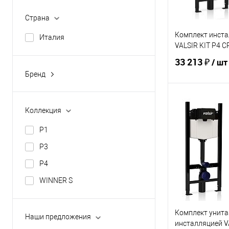
Страна
Комплект инста
Италия
VALSIR KIT P4 
33 213 ₽
/ шт
Бренд
VALSIR
В 
Коллекция
P1
Купить в 1 кл
P3
В избранное
P4
WINNER S
Комплект унита
Наши предложения
инсталляцией V