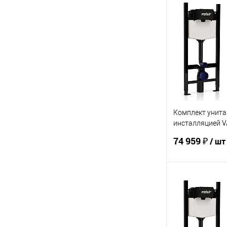
В 
Купить в 1 кл
В избранное
Комплект унита
инсталляцией V
7212 Slim
74 959 ₽
/ шт
В 
Купить в 1 кл
В избранное