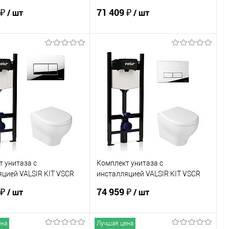
m
7212 Slim
 ₽
71 409 ₽
/ шт
/ шт
В корзину
В корзину
ь в 1 клик
Сравнение
Купить в 1 клик
Сравнение
ранное
Под заказ
В избранное
Под заказ
 унитаза с
Комплект унитаза с
цией VALSIR KIT VSCR
инсталляцией VALSIR KIT VSCR
m
7212 Slim P3
 ₽
74 959 ₽
/ шт
/ шт
ена
Лучшая цена