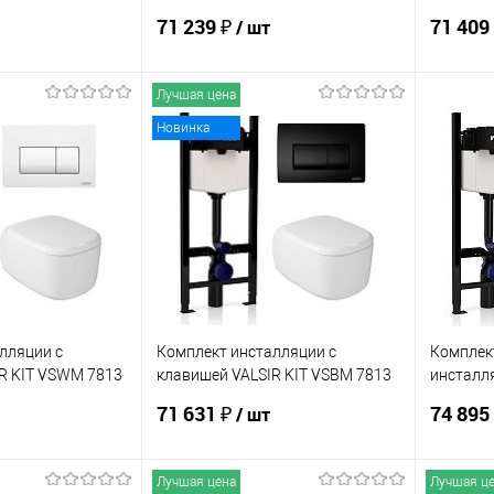
Slim P1
7212 Sli
71 239 ₽
71 409
/ шт
Лучшая цена
корзину
В корзину
Новинка
ик
Сравнение
Купить в 1 клик
Сравнение
Купит
Под заказ
В избранное
В наличии
В изб
лляции с
Комплект инсталляции с
Комплект
R KIT VSWM 7813
клавишей VALSIR KIT VSBM 7813
инсталля
Slim P1
7212 Sli
71 631 ₽
74 895
/ шт
Лучшая цена
Лучшая ц