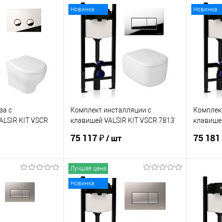
корзину
В корзину
Новинка
Новинка
ик
Сравнение
Купить в 1 клик
Сравнение
Купит
В наличии
В избранное
В наличии
В изб
за с
Комплект инсталляции с
Комплек
ALSIR KIT VSCR
клавишей VALSIR KIT VSCR 7813
клавишей
Slim P1
Slim P4
75 117 ₽
75 181
/ шт
Лучшая цена
корзину
В корзину
Новинка
ик
Сравнение
Купить в 1 клик
Сравнение
Купит
Под заказ
В избранное
В наличии
В изб