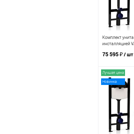
Комплект унита
инсталляцией V
7212 Slim
75 595 ₽
/ шт
Лучшая цена
В 
Новинка
Купить в 1 кл
В избранное