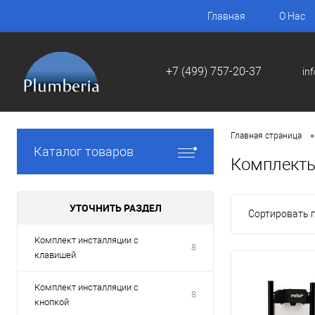
Главная
О Нас
+7 (499) 757-20-37
in
•
Главная страница
Каталог товаров
Комплекты
УТОЧНИТЬ РАЗДЕЛ
Сортировать п
Комплект инсталляции с
8
клавишей
Комплект инсталляции с
8
кнопкой