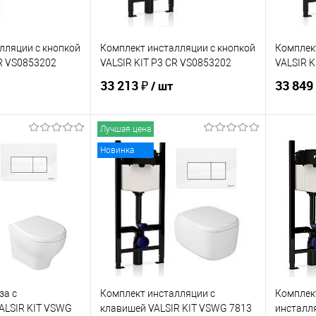
лляции с кнопкой
Комплект инсталляции с кнопкой
Комплек
CR VS0853202
VALSIR KIT P3 CR VS0853202
VALSIR K
33 213 ₽
33 849
/ шт
Лучшая цена
корзину
В корзину
Новинка
ик
Сравнение
Купить в 1 клик
Сравнение
Купит
Под заказ
В избранное
В наличии
В изб
за с
Комплект инсталляции с
Комплект
ALSIR KIT VSWG
клавишей VALSIR KIT VSWG 7813
инсталл