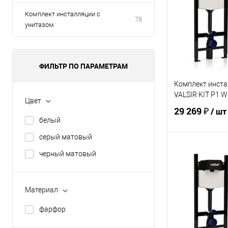
Комплект инсталляции с
78
унитазом
ФИЛЬТР ПО ПАРАМЕТРАМ
Комплект инста
VALSIR KIT P1 
Цвет
29 269 ₽
/ шт
белый
серый матовый
В 
черный матовый
Купить в 1 кл
Материал
В избранное
фарфор