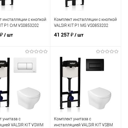
т инсталляции с кнопкой
Комплект инсталляции с кнопкой
IT P1 CrM VS0853202
VALSIR KIT P1 MG VS0853202
 ₽
41 257 ₽
/ шт
/ шт
В корзину
В корзину
ь в 1 клик
Сравнение
Купить в 1 клик
Сравнение
ранное
В наличии
В избранное
В наличии
 унитаза с
Комплект унитаза с
яцией VALSIR KIT VSWM
инсталляцией VALSIR KIT VSBM