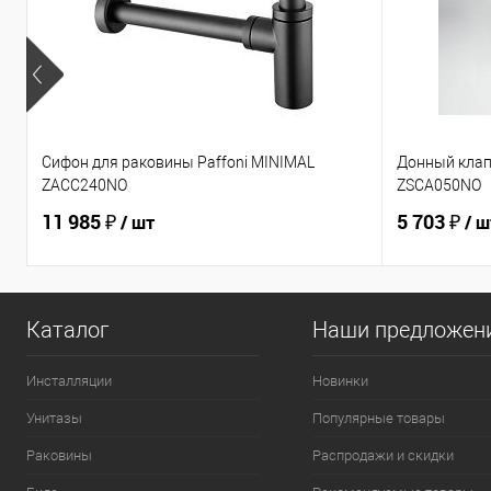
Сифон для раковины Paffoni MINIMAL
Донный клап
ZACC240NO
ZSCA050NO
11 985 ₽
5 703 ₽
/ шт
/ ш
Каталог
Наши предложен
Инсталляции
Новинки
Унитазы
Популярные товары
Раковины
Распродажи и скидки