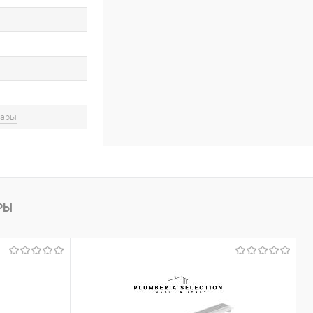
вары
РЫ