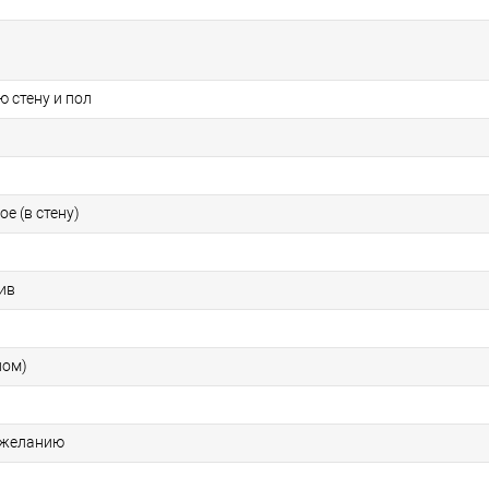
 стену и пол
е (в стену)
ив
ном)
 желанию