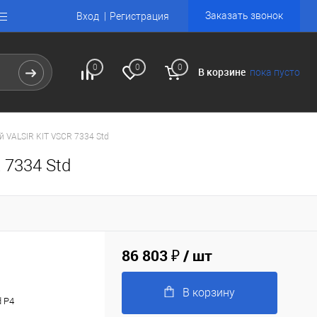
Заказать звонок
Вход
Регистрация
0
0
0
В корзине
пока пусто
й VALSIR KIT VSCR 7334 Std
 7334 Std
86 803 ₽
/ шт
В корзину
d P4