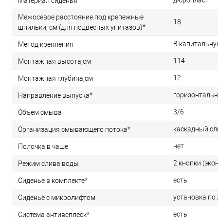
дюропласт
Материал сиденья
Межосевое расстояние под крепежные
18
шпильки, см (для подвесных унитазов)*
В капитальную
Метод крепления
114
Монтажная высота,см
12
Монтажная глубина,см
горизонтально
Направление выпуска*
3/6
Объем смыва
каскадный сл
Организация смывающего потока*
нет
Полочка в чаше
2 кнопки (эко
Режим слива воды
есть
Сиденье в комплекте*
установка по
Сиденье с микролифтом
есть
Система антивсплеск*