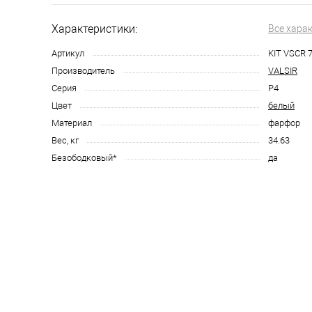
Характеристики:
Все хара
Артикул
KIT VSCR 7
Производитель
VALSIR
Серия
P4
Цвет
белый
Материал
фарфор
Вес, кг
34.63
Безободковый*
да