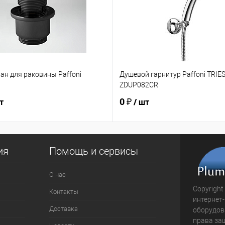
ан для раковины Paffoni
Душевой гарнитур Paffoni TRIES
ZDUP082CR
0 ₽
т
/ шт
ия
Помощь и сервисы
О нас
Copyright
Контакты
интернет
Доставка
оборудова
права за