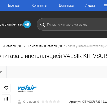
Бренды
Контакты
Доставка
Акции
fo@plumberia.ru
•
Инсталляции
Комплекты инсталляций
Комплект унитаза с инсталляцие
нитаза с инсталляцией VALSIR KIT VSCR
КИ
Отзывов: 0
Артикул:
KIT VSCR 7334 St