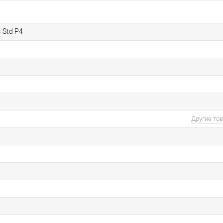
 Std P4
Другие то