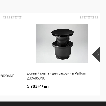
Донный клапан для раковины Paffoni
С
A2020ANE
ZSCA050NO
E
5 703 ₽
4
/ шт