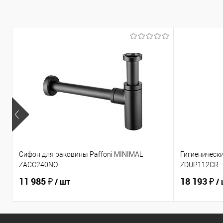
Сифон для раковины Paffoni MINIMAL
Гигиеническ
ZACC240NO
ZDUP112CR
11 985 ₽
18 193 ₽
/ шт
/