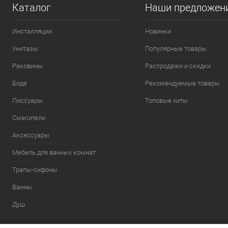
Каталог
Наши предложен
Инсталляции
Новинки
Унитазы
Популярные товары
Раковины
Распродажи и скидки
Биде
Рекомендуемые товары
Писсуары
Топовые хиты
Смесители
Аксессуары
Мебель для ванных комнат
Трапы-сифоны
Ванны
Душ