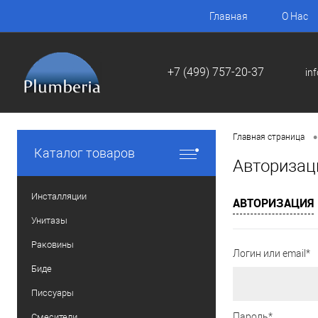
Главная
О Нас
+7 (499) 757-20-37
in
•
Главная страница
Каталог товаров
Авторизац
Инсталляции
АВТОРИЗАЦИЯ
Унитазы
Раковины
Логин или email*
Биде
Писсуары
Пароль*
Смесители