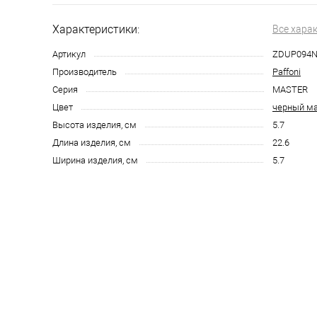
Характеристики:
Все хара
Артикул
ZDUP094
Производитель
Paffoni
Серия
MASTER
Цвет
черный м
Высота изделия, см
5.7
Длина изделия, см
22.6
Ширина изделия, см
5.7