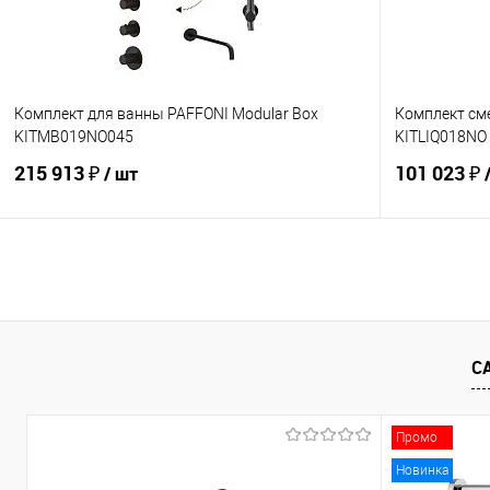
Комплект для ванны PAFFONI Modular Box
Комплект сме
KITMB019NO045
KITLIQ018NO
215 913 ₽
101 023 ₽
/ шт
В корзину
Купить в 1 клик
Сравнение
Купить в 1
В избранное
Под заказ
В избранно
С
Промо
Новинка