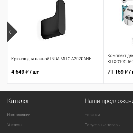
Комплект для
Крючок для ванной INDA MITO A2020ANE
KITXO19CR6
4 649 ₽
71 169 ₽
/ шт
/
Каталог
Наши предложен
Инсталляции
Новинки
Унитазы
Популярные товары