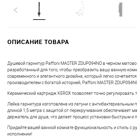
ОПИСАНИЕ ТОВАРА
Душевой гарнитур Paffoni MASTER ZDUP094NO в черном матовом
разработанный для того, чтобы преобразить вашу ванную комн
современного и элегантного дизайна, который легко сочетает
производителем с богатой историей, Paffoni MASTER ZDUP094N
Керамический картридж KEROX позволяет точно регулировать т
Лейка гарнитура изготовлена из латуни с антибактериальным п
длиной 1,5 метра с защитой от перекручивания обеспечивает м
держатель для душа, что делает процесс установки быстрым и 
Придайте вашей ванной комнате функциональность и стиль с 
исполнении!