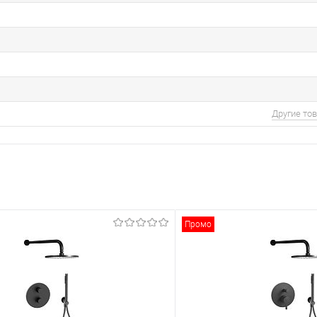
Другие то
Промо