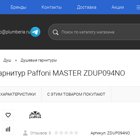
Бренды
Контакты
Доставка
Акции
fo@plumberia.ru
•
Душ
Душевые гарнитуры
арнитур Paffoni MASTER ZDUP094NO
ХАРАКТЕРИСТИКИ
С ЭТИМ ТОВАРОМ ПОКУПАЮТ
Отзывов: 0
Артикул:
ZDUP094NO