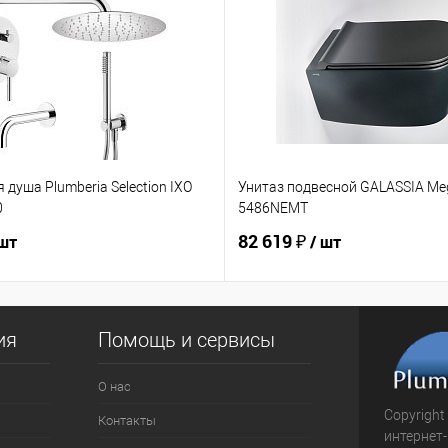
 душа Plumberia Selection IXO
Унитаз подвесной GALASSIA Me
0
5486NEMT
82 619 ₽
 шт
/ шт
ия
Помощь и сервисы
О нас
Copyright
Контакты
интернет