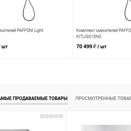
сителей PAFFONI Light
Комплект смесителей PAFFON
KITLIG015NO
70 499 ₽
/ шт
/ шт
В корзину
В корз
 клик
Сравнение
Купить в 1 клик
е
Под заказ
В избранное
АМЫЕ ПРОДАВАЕМЫЕ ТОВАРЫ
ПРОСМОТРЕННЫЕ ТОВА