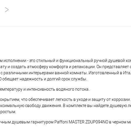
 исполнении - это стильный и функциональный ручной душевой ко
ату и создать атмосферу комфорта и релаксации. Он представляет 
ся с различными интерьерами ванной комнаты. Изготовленный в Ит
O обещает надежность и долгий срок службы.
емпературу и интенсивность водяного потока.
окрытием, что обеспечивает легкость в уходе и защиту от коррози
аксимальную свободу движения. В комплекте вы найдете душевую ле
простым.
ручным душевым гарнитуром Paffoni MASTER ZDUP094NO в черном 