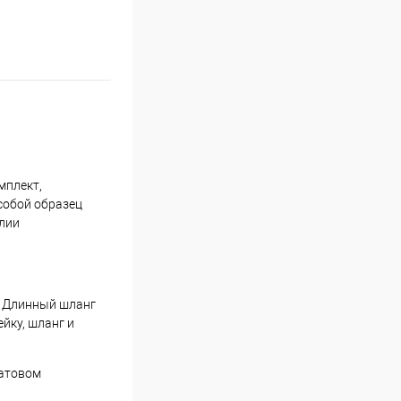
123 4
мплект,
собой образец
алии
и. Длинный шланг
йку, шланг и
матовом