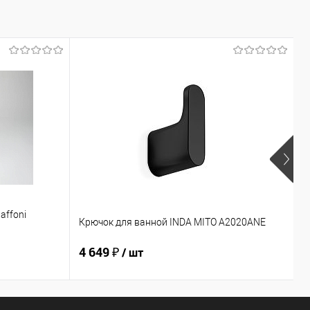
П
Н
affoni
К
Крючок для ванной INDA MITO A2020ANE
K
4 649 ₽
7
/ шт