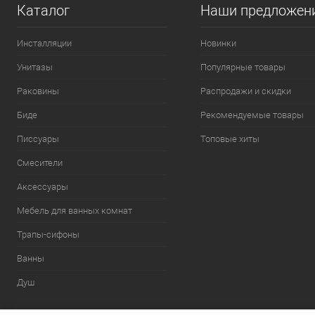
Каталог
Наши предложен
Инсталляции
Новинки
Унитазы
Популярные товары
Раковины
Распродажи и скидки
Биде
Рекомендуемые товары
Писсуары
Топовые хиты
Смесители
Аксессуары
Мебель для ванных комнат
Трапы-сифоны
Ванны
Душ