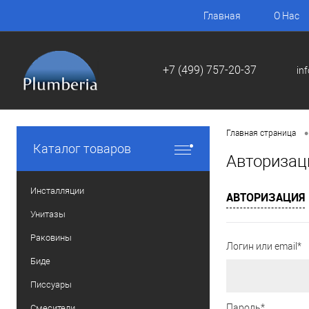
Главная
О Нас
+7 (499) 757-20-37
in
•
Главная страница
Каталог товаров
Авторизац
Инсталляции
АВТОРИЗАЦИЯ
Унитазы
Раковины
Логин или email*
Биде
Писсуары
Пароль*
Смесители