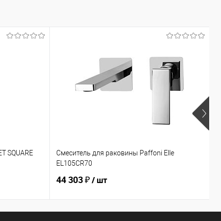
EET SQUARE
Смеситель для раковины Paffoni Elle
Д
EL105CR70
Z
44 303 ₽
0
/ шт