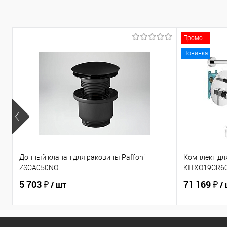
Промо
Новинка
Донный клапан для раковины Paffoni
Комплект для
ZSCA050NO
KITXO19CR6
5 703 ₽
71 169 ₽
/ шт
/