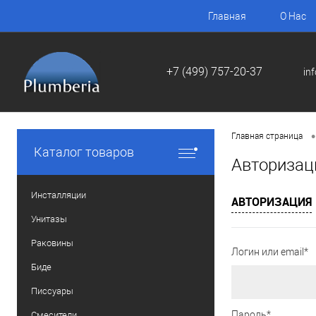
Главная
О Нас
+7 (499) 757-20-37
in
•
Главная страница
Каталог товаров
Авторизац
Инсталляции
АВТОРИЗАЦИЯ
Унитазы
Раковины
Логин или email*
Биде
Писсуары
Пароль*
Смесители