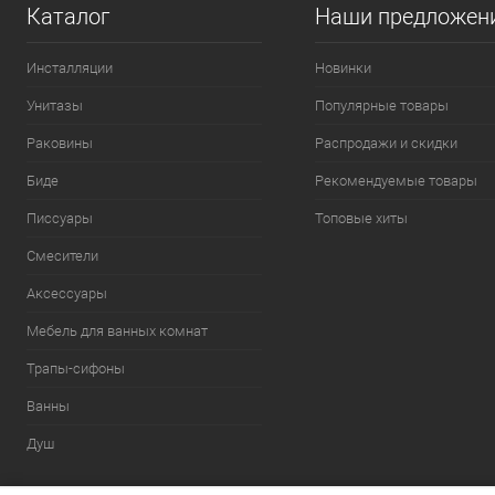
Каталог
Наши предложен
Инсталляции
Новинки
Унитазы
Популярные товары
Раковины
Распродажи и скидки
Биде
Рекомендуемые товары
Писсуары
Топовые хиты
Смесители
Аксессуары
Мебель для ванных комнат
Трапы-сифоны
Ванны
Душ