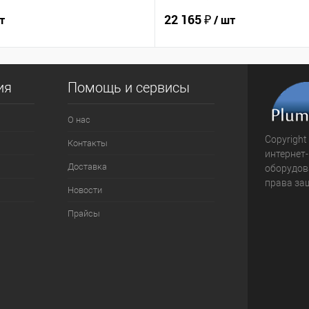
22 165 ₽
т
/ шт
ия
Помощь и сервисы
О нас
Copyright
Контакты
интернет
Доставка
оборудова
права за
Новости
Прайсы