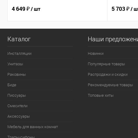
4 649 ₽
5 703 ₽
/ шт
/ ш
Каталог
Наши предложен
Инсталляции
Новинки
Унитазы
Популярные товары
Раковины
Распродажи и скидки
Биде
Рекомендуемые товары
Писсуары
Топовые хиты
Смесители
Аксессуары
Мебель для ванных комнат
Трапы-сифоны