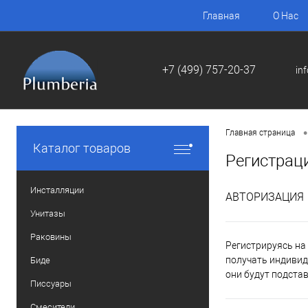
Главная
О Нас
+7 (499) 757-20-37
in
•
Главная страница
Каталог товаров
Регистрац
Инсталляции
АВТОРИЗАЦИЯ
Унитазы
Раковины
Регистрируясь на 
получать индивид
Биде
они будут подста
Писсуары
Смесители