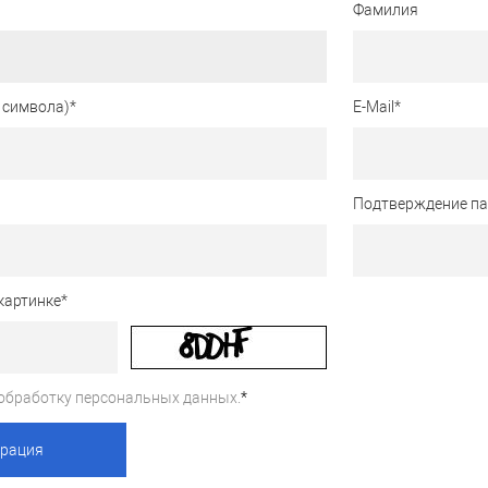
Фамилия
 символа)
*
E-Mail
*
Подтверждение п
картинке
*
обработку персональных данных.
*