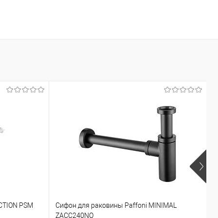
CTION PSM
Сифон для раковины Paffoni MINIMAL
Г
ZACC240NO
Z