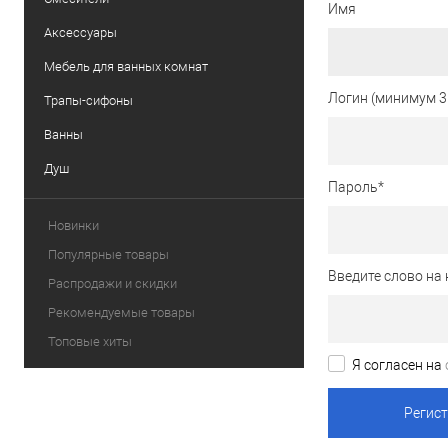
Имя
Аксессуары
Мебель для ванных комнат
Логин (минимум 3
Трапы-сифоны
Ванны
Душ
Пароль
*
Новинки
Популярные товары
Введите слово на 
Распродажи и скидки
Рекомендуемые товары
Топовые хиты
Я согласен на