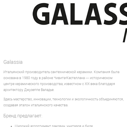
Galassia
Итальянский производитель сантехнической керамики. Компания была
основана в 1980 году в районе Чивита-Кастеллана — историческом
центре керамического производства, известном с XIX века благодаря
архитектору Джузеппе Валадье.
Здесь мастерство, инновации, технологии и экологичность объединяются,
создавая эталон итальянского качества.
Бренд предлагает:
Широкий ассортимент раковин, унитазов и биде