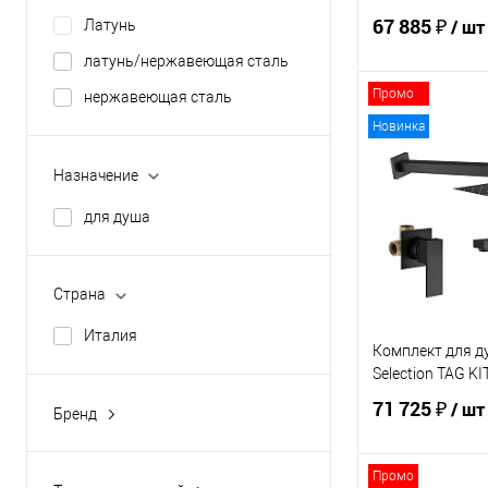
30
67 885 ₽
/ шт
Латунь
37
латунь/нержавеющая сталь
Показать ещё 3
Промо
нержавеющая сталь
В 
Новинка
Купить в 1 кл
Назначение
В избранное
для душа
Страна
Италия
Комплект для д
Selection TAG 
71 725 ₽
/ шт
Бренд
PAFFONI
PLUMBERIA SELECTION
Промо