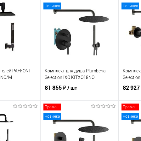
корзину
В корзину
Новинка
Новинка
ик
Сравнение
Купить в 1 клик
Сравнение
Купит
В наличии
В избранное
В наличии
В изб
телей PAFFONI
Комплект для душа Plumberia
Комплект
15NO/M
Selection IXO KITXO18NO
Selectio
81 855 ₽
82 927
/ шт
Промо
Промо
корзину
В корзину
Новинка
Новинка
ик
Сравнение
Купить в 1 клик
Сравнение
Купит
Под заказ
В избранное
В наличии
В изб