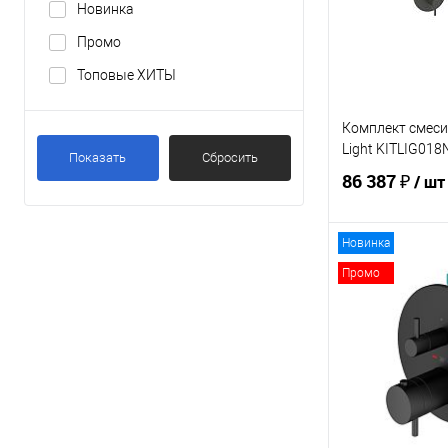
Новинка
Промо
Топовые ХИТЫ
Комплект смеси
Light KITLIG018
Показать
Сбросить
86 387 ₽
/ шт
Новинка
В 
Промо
Купить в 1 кл
В избранное