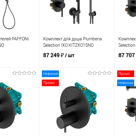
телей PAFFONI
Комплект для душа Plumberia
Комплект
NO
Selection IXO KITZXO15NO
Selectio
87 249 ₽
87 707
/ шт
Новинка
Промо
корзину
В корзину
Промо
Новинка
ик
Сравнение
Купить в 1 клик
Сравнение
Купит
Под заказ
В избранное
В наличии
В изб