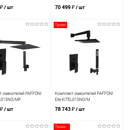
 ₽
70 499 ₽
/ шт
/ шт
Промо
В корзину
В корзину
ь в 1 клик
Сравнение
Купить в 1 клик
Сравнение
ранное
В наличии
В избранное
Под заказ
т смесителей PAFFONI
Комплект смесителей PAFFONI
EL015NO/MP
Elle KITEL015NO/M
 ₽
78 743 ₽
/ шт
/ шт
Промо