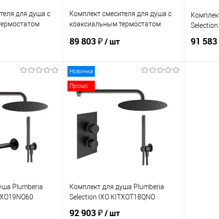
теля для душа с
Комплект смесителя для душа с
Комплект
термостатом
коаксиальным термостатом
Selectio
ion
Plumberia Selection
89 803 ₽
91 583
/ шт
KITPSB1802NO
Новинка
корзину
В корзину
Промо
ик
Сравнение
Купить в 1 клик
Сравнение
Купит
В наличии
В избранное
В наличии
В изб
уша Plumberia
Комплект для душа Plumberia
ITXO19NO60
Selection IXO KITXOT18QNO
92 903 ₽
/ шт