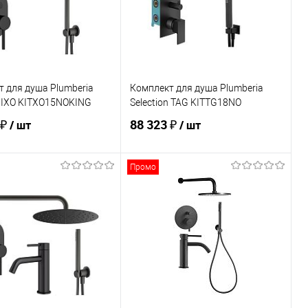
 для душа Plumberia
Комплект для душа Plumberia
n IXO KITXO15NOKING
Selection TAG KITTG18NO
 ₽
88 323 ₽
/ шт
/ шт
Промо
В корзину
В корзину
ь в 1 клик
Сравнение
Купить в 1 клик
Сравнение
ранное
В наличии
В избранное
В наличии