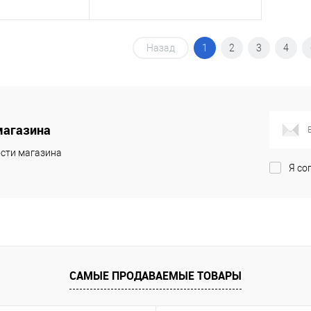
корзину
Назад
В корзину
1
2
3
4
ик
Сравнение
Купить в 1 клик
Сравнение
В наличии
В избранное
Под заказ
магазина
сти магазина
Я со
САМЫЕ ПРОДАВАЕМЫЕ ТОВАРЫ