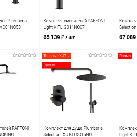
уша Plumberia
Комплект смесителей PAFFONI
Комплект
ITXO01NO53
Light KITLIG011NO071
Selectio
65 139 ₽
67 089
/ шт
Топовые ХИТЫ
Промо
корзину
В корзину
Промо
ик
Сравнение
Купить в 1 клик
Сравнение
Купит
В наличии
В избранное
В наличии
В изб
телей PAFFONI
Комплект для душа Plumberia
Комплек
1NOKING
Selection IXO KITXO15NO
Light KI