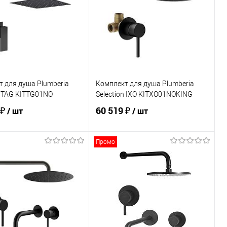
 для душа Plumberia
Комплект для душа Plumberia
n TAG KITTG01NO
Selection IXO KITXO01NOKING
 ₽
60 519 ₽
/ шт
/ шт
Промо
В корзину
В корзину
ь в 1 клик
Сравнение
Купить в 1 клик
Сравнение
ранное
В наличии
В избранное
В наличии