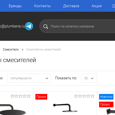
Бренды
Контакты
Доставка
Акции
fo@plumberia.ru
•
Смесители
Комплекты смесителей
 смесителей
о:
Показать по:
популярности
30
Промо
Новинка
Промо