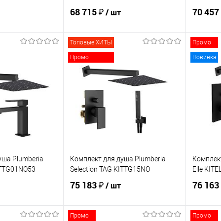
68 715 ₽
70 457
/ шт
Топовые ХИТЫ
Промо
корзину
В корзину
Промо
Новинка
ик
Сравнение
Купить в 1 клик
Сравнение
Купит
Под заказ
В избранное
В наличии
В изб
уша Plumberia
Комплект для душа Plumberia
Комплек
KITTG01NO53
Selection TAG KITTG15NO
Elle KIT
75 183 ₽
76 163
/ шт
Промо
Промо