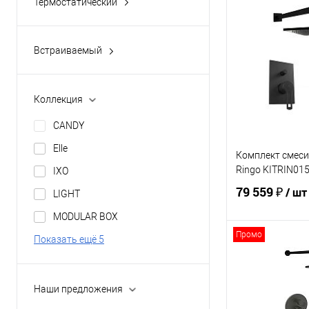
Термостатический
В 
да
коаксиальный
Купить в 1 кл
Встраиваемый
да
В избранное
Коллекция
CANDY
Elle
Комплект смеси
Ringo KITRIN0
IXO
79 559 ₽
/ шт
LIGHT
MODULAR BOX
Промо
Показать ещё 5
В 
Купить в 1 кл
Наши предложения
В избранное