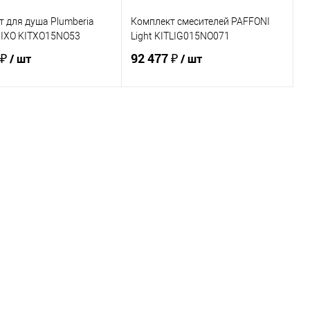
 для душа Plumberia
Комплект смесителей PAFFONI
n IXO KITXO15NO53
Light KITLIG015NO071
 ₽
92 477 ₽
/ шт
/ шт
В корзину
В корзину
ь в 1 клик
Сравнение
Купить в 1 клик
Сравнение
ранное
В наличии
В избранное
Под заказ