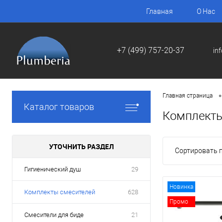
Главная
О Нас
+7 (499) 757-20-37
in
•
Главная страница
Каталог товаров
Комплекты
УТОЧНИТЬ РАЗДЕЛ
Сортировать п
Гигиенический душ
29
Новинка
Комплекты смесителей
628
Промо
Смесители для биде
21