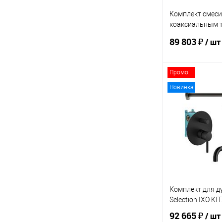
Комплект смеси
коаксиальным 
Plumberia Select
89 803 ₽
/ шт
KITPSB1803NO
Промо
В 
Новинка
Купить в 1 кл
В избранное
Комплект для д
Selection IXO K
92 665 ₽
/ шт