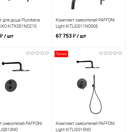
 для душа Plumberia
Комплект смесителей PAFFONI
n IXO KITXO01NO210
Light KITLIG011NO006
 ₽
67 753 ₽
/ шт
/ шт
Промо
В корзину
В корзину
ь в 1 клик
Сравнение
Купить в 1 клик
Сравнение
ранное
В наличии
В избранное
В наличии
т смесителей PAFFONI
Комплект смесителей PAFFONI
TLIQ013NO
Light KITLIG015NO