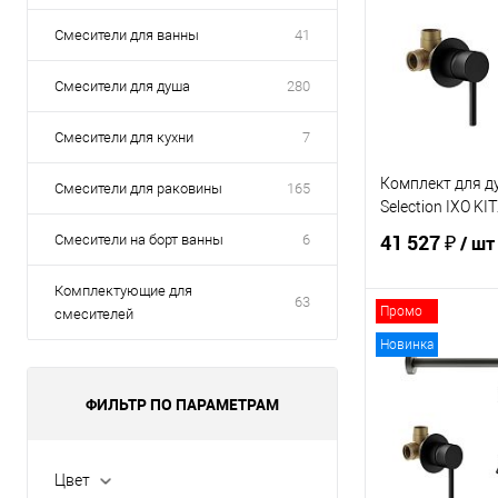
Смесители для ванны
41
Смесители для душа
280
Смесители для кухни
7
Комплект для д
Смесители для раковины
165
Selection IXO K
41 527 ₽
Смесители на борт ванны
6
/ шт
Комплектующие для
63
Промо
смесителей
В 
Новинка
Купить в 1 кл
ФИЛЬТР ПО ПАРАМЕТРАМ
В избранное
Цвет