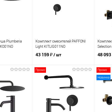
уша Plumberia
Комплект смесителей PAFFONI
Комплект
ITXO01NO
Light KITLIG011NO
Selectio
43 159 ₽
48 093
/ шт
Промо
Промо
корзину
В корзину
Новинка
ик
Сравнение
Купить в 1 клик
Сравнение
Купит
В наличии
В избранное
В наличии
В изб