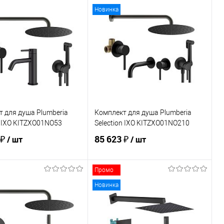
В корзину
В корзину
Новинка
ь в 1 клик
Сравнение
Купить в 1 клик
Сравнение
ранное
В наличии
В избранное
Под заказ
 для душа Plumberia
Комплект для душа Plumberia
n IXO KITZXO01NO53
Selection IXO KITZXO01NO210
 ₽
85 623 ₽
/ шт
/ шт
Промо
В корзину
В корзину
Новинка
ь в 1 клик
Сравнение
Купить в 1 клик
Сравнение
ранное
В наличии
В избранное
В наличии