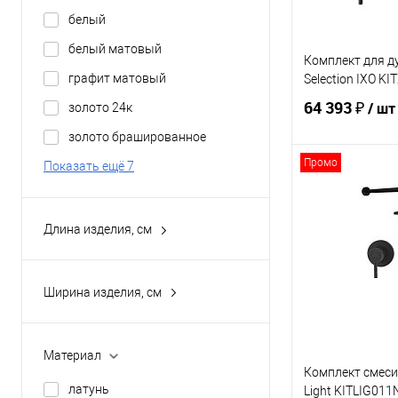
белый
белый матовый
Комплект для д
графит матовый
Selection IXO K
64 393 ₽
/ шт
золото 24к
золото брашированное
Промо
Показать ещё 7
В 
Купить в 1 кл
Длина изделия, см
16
В избранное
16.8
Ширина изделия, см
20
12.9
21.2
17
Материал
25
25
Комплект смеси
латунь
Light KITLIG01
Показать ещё 3