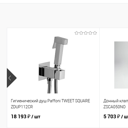
Гигиенический душ Paffoni TWEET SQUARE
Донный клап
ZDUP112CR
ZSCA050NO
18 193 ₽
5 703 ₽
/ шт
/ ш