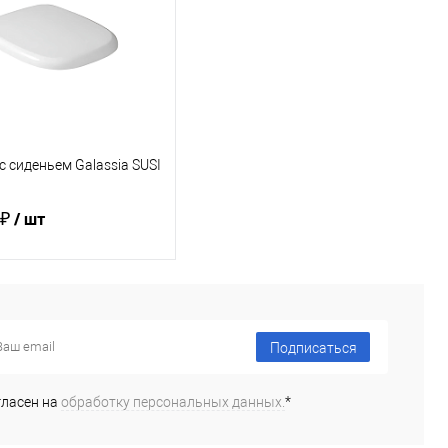
 сиденьем Galassia SUSI
 ₽
/ шт
В корзину
Подписаться
ь в 1 клик
Сравнение
ранное
Под заказ
гласен на
обработку персональных данных.
*