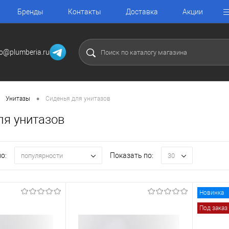
Бренды
Контакты
Доставка
Акции
fo@plumberia.ru
•
Унитазы
Сиденья для унитазов
ля унитазов
о:
Показать по:
популярности
30
Новинка
Под заказ