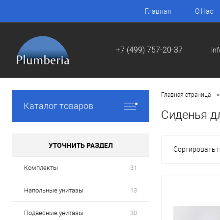
Главная
О Нас
+7 (499) 757-20-37
in
•
Главная страница
Каталог товаров
Сиденья д
УТОЧНИТЬ РАЗДЕЛ
Сортировать п
Комплекты
31
Напольные унитазы
13
Подвесные унитазы
30