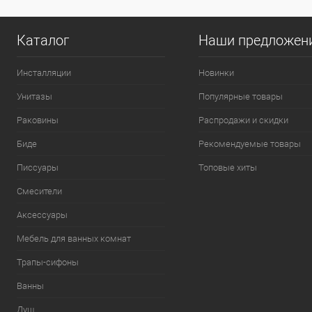
Каталог
Наши предложен
Инсталляции
Новинки
Унитазы
Популярные товары
Раковины
Распродажи и скидки
Биде
Рекомендуемые товары
Писсуары
Топовые хиты
Смесители
Аксессуары
Мебель для ванных комнат
Трапы-сифоны
Ванны
Душ