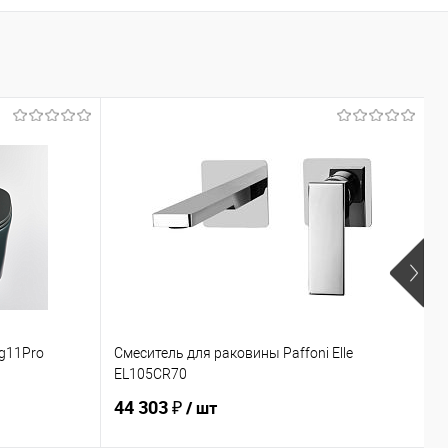
П
Н
g11Pro
Смеситель для раковины Paffoni Elle
К
EL105CR70
K
44 303 ₽
7
/ шт