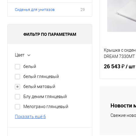
Сиденья для унитазов
29
ФИЛЬТР ПО ПАРАМЕТРАМ
Крышка с сиде
Цвет
DREAM 7330MT
26 543 ₽
/ шт
белый
белый глянцевый
белый матовый
В 
Блу деним глянцевый
Новости 
Мелограно глянцевый
Купить в 1 кл
Свежие ново
Показать ещё 6
В избранное