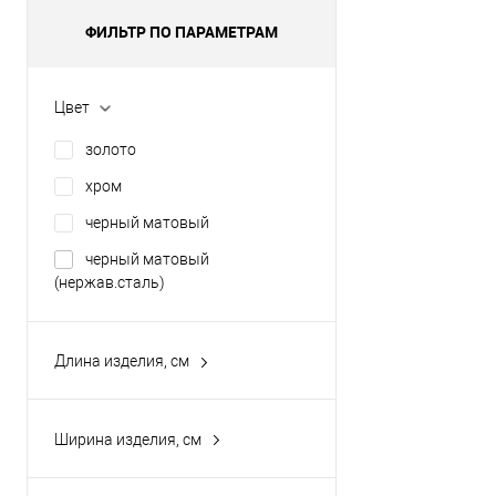
ФИЛЬТР ПО ПАРАМЕТРАМ
Цвет
золото
хром
черный матовый
черный матовый
(нержав.сталь)
Длина изделия, см
12
12.4
Ширина изделия, см
13
11
14