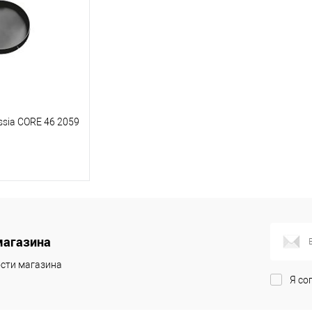
sia CORE 46 2059
корзину
магазина
ик
Сравнение
сти магазина
Под заказ
Я со