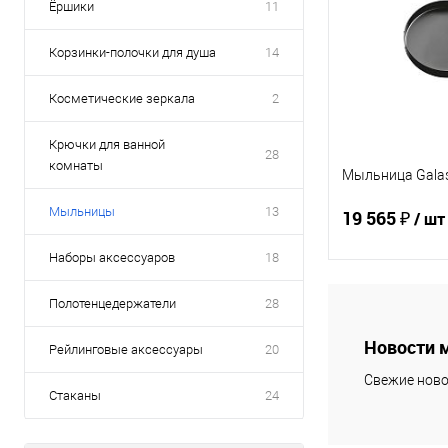
Ёршики
11
Корзинки-полочки для душа
14
Косметические зеркала
2
Крючки для ванной
28
комнаты
Мыльница Galas
Мыльницы
13
19 565 ₽
/ шт
Наборы аксессуаров
18
В 
Полотенцедержатели
28
Новости 
Рейлинговые аксессуары
20
Купить в 1 кл
Свежие ново
В избранное
Стаканы
24