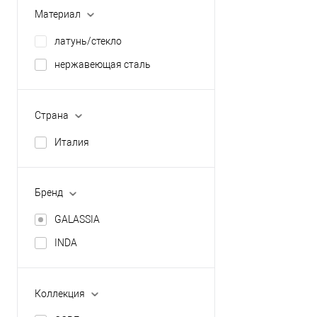
13
Материал
14.4
19.5
латунь/стекло
Показать ещё 2
4
нержавеющая сталь
4.2
Показать ещё 3
Страна
Италия
Бренд
GALASSIA
INDA
Коллекция