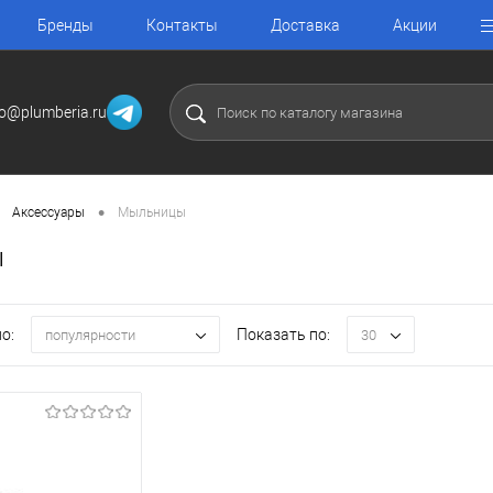
Бренды
Контакты
Доставка
Акции
fo@plumberia.ru
•
Аксессуары
Мыльницы
ы
о:
Показать по:
популярности
30