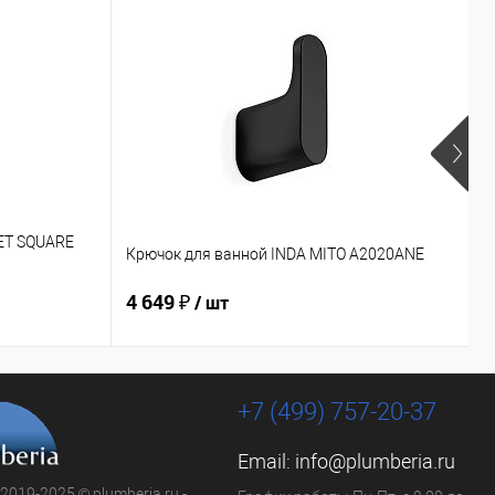
EET SQUARE
С
Крючок для ванной INDA MITO A2020ANE
E
4 649 ₽
4
/ шт
+7 (499) 757-20-37
Email:
info@plumberia.ru
 2019-2025 © plumberia.ru -