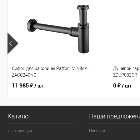
Сифон для раковины Paffoni MINIMAL
Душевой гарн
ZACC240NO
ZDUP082CR
11 985 ₽
0 ₽
/ шт
/ шт
Каталог
Наши предложен
Инсталляции
Новинки