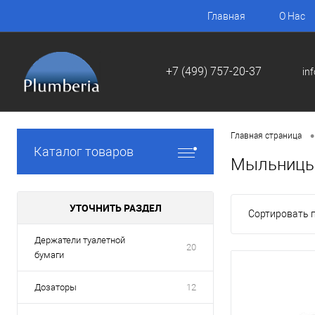
Главная
О Нас
+7 (499) 757-20-37
in
•
Главная страница
Каталог товаров
Мыльниц
УТОЧНИТЬ РАЗДЕЛ
Сортировать п
Держатели туалетной
20
бумаги
Дозаторы
12