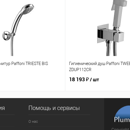
итур Paffoni TRIESTE BIS
Гигиенический душ Paffoni TW
ZDUP112CR
18 193 ₽
/ шт
ия
Помощь и сервисы
О нас
Copyright