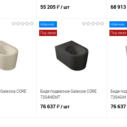
55 205 ₽
68 913
/ шт
Новинка
Новинка
корзину
В корзину
Под заказ
Под заказ
ик
Сравнение
Купить в 1 клик
Сравнение
Купит
Под заказ
В избранное
В наличии
В изб
 Galassia CORE
Биде подвесное Galassia CORE
Биде под
7354NEMT
7354GM
76 637 ₽
76 637
/ шт