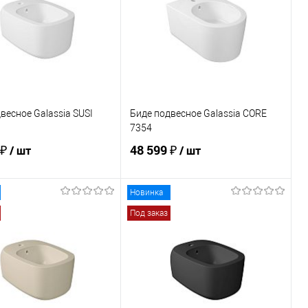
весное Galassia SUSI
Биде подвесное Galassia CORE
7354
 ₽
48 599 ₽
/ шт
/ шт
Новинка
В корзину
В корзину
Под заказ
ь в 1 клик
Сравнение
Купить в 1 клик
Сравнение
ранное
Под заказ
В избранное
Под заказ