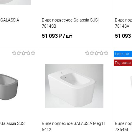
 GALASSIA
Биде подвесное Galassia SUSI
Биде под
7814SB
7814SA
51 093 ₽
51 093
/ шт
Новинка
корзину
В корзину
Под заказ
ик
Сравнение
Купить в 1 клик
Сравнение
Купит
В наличии
В избранное
Под заказ
В изб
Galassia SUSI
Биде подвесное GALASSIA Meg11
Биде под
5412
7354MT