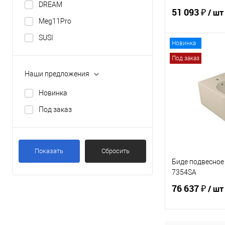
DREAM
51 093 ₽
/ шт
Meg11Pro
SUSI
Новинка
В 
Под заказ
Наши предложения
Купить в 1 кл
Новинка
В избранное
Под заказ
Показать
Сбросить
Биде подвесное
7354SA
76 637 ₽
/ шт