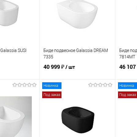
Galassia SUSI
Биде подвесное Galassia DREAM
Биде под
7335
7814MT
40 999 ₽
46 107
/ шт
Новинка
Новинка
корзину
В корзину
Под заказ
Под заказ
ик
Сравнение
Купить в 1 клик
Сравнение
Купит
Под заказ
В избранное
Под заказ
В изб