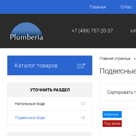
Главная
О Нас
+7 (499) 757-20-37
in
•
Главная страница
Каталог товаров
Подвесные
УТОЧНИТЬ РАЗДЕЛ
Сортировать п
Напольные биде
12
Новинка
Подвесные биде
15
Под заказ