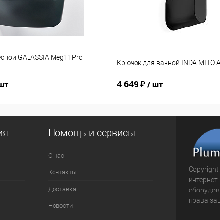
есной GALASSIA Meg11Pro
Крючок для ванной INDA MITO 
4 649 ₽
 шт
/ шт
ия
Помощь и сервисы
О нас
Copyright
Контакты
интернет
Доставка
оборудова
права за
Новости