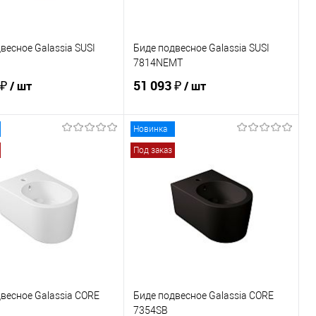
весное Galassia SUSI
Биде подвесное Galassia SUSI
7814NEMT
 ₽
51 093 ₽
/ шт
/ шт
Новинка
В корзину
В корзину
Под заказ
ь в 1 клик
Сравнение
Купить в 1 клик
Сравнение
ранное
Под заказ
В избранное
Под заказ
весное Galassia CORE
Биде подвесное Galassia CORE
7354SB