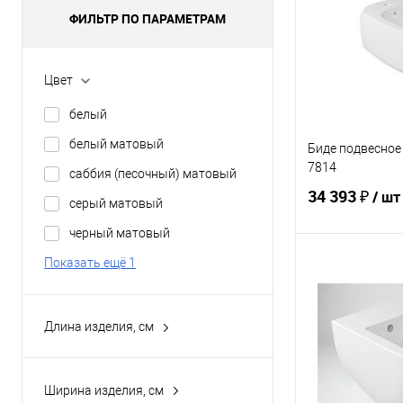
ФИЛЬТР ПО ПАРАМЕТРАМ
Цвет
белый
белый матовый
Биде подвесное 
7814
саббия (песочный) матовый
34 393 ₽
/ шт
серый матовый
черный матовый
Показать ещё 1
В 
Купить в 1 кл
Длина изделия, см
36
В избранное
52
Ширина изделия, см