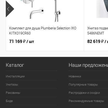
Комплект для душа Plumberia Selection IXO
Унитаз подв
KITXO19CR60
5486NEMT
71 169 ₽
82 619 ₽
/ шт
/
Каталог
Наши предложен
Инсталляции
Новинки
Унитазы
Популярные товары
Раковины
Распродажи и скидки
Биде
Рекомендуемые товары