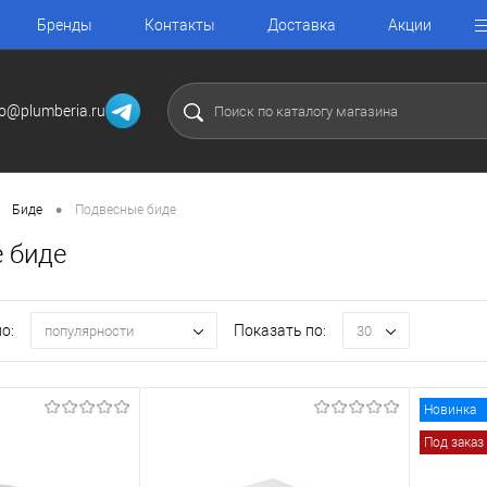
Бренды
Контакты
Доставка
Акции
fo@plumberia.ru
•
Биде
Подвесные биде
 биде
о:
Показать по:
популярности
30
Новинка
Под заказ