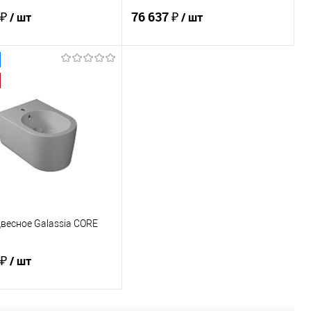
 ₽
76 637 ₽
/ шт
/ шт
В корзину
В корзину
ь в 1 клик
Сравнение
Купить в 1 клик
Сравнение
ранное
Под заказ
В избранное
Под заказ
весное Galassia CORE
 ₽
/ шт