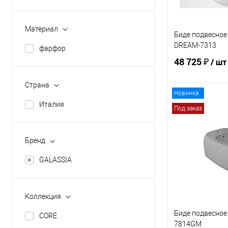
55
35
36
Материал
Биде подвесное
36.5
DREAM-7313
фарфор
56
48 725 ₽
/ шт
Страна
Новинка
В 
Италия
Под заказ
Купить в 1 кл
Бренд
В избранное
GALASSIA
Коллекция
Биде подвесное 
CORE
7814GM