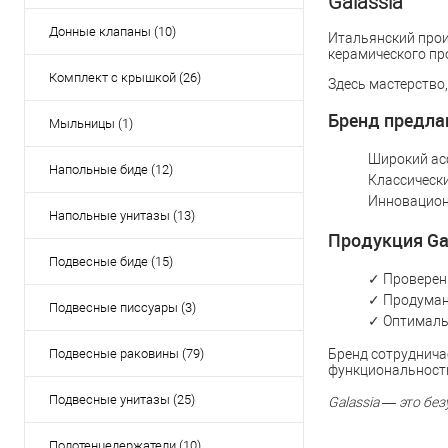
Galassia
Донные клапаны (10)
Итальянский прои
керамического пр
Комплект с крышкой (26)
Здесь мастерство,
Бренд предла
Мыльницы (1)
Широкий асс
Напольные биде (12)
Классическ
Инновацион
Напольные унитазы (13)
Продукция Gal
Подвесные биде (15)
✓ Проверен
✓ Продуман
Подвесные писсуары (3)
✓ Оптималь
Подвесные раковины (79)
Бренд сотруднича
функциональност
Подвесные унитазы (25)
Galassia — это бе
Полотенцедержатели (10)