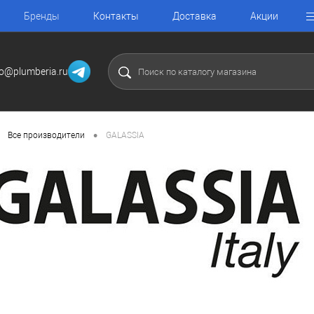
Бренды
Контакты
Доставка
Акции
fo@plumberia.ru
•
Все производители
GALASSIA