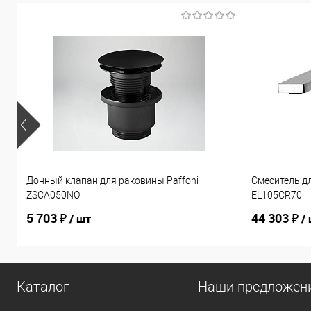
Донный клапан для раковины Paffoni
Смеситель дл
ZSCA050NO
EL105CR70
5 703 ₽
44 303 ₽
/ шт
/
Каталог
Наши предложен