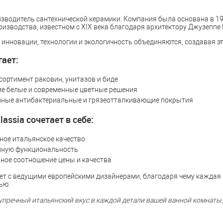
зводитель сантехнической керамики. Компания была основана в 19
оизводства, известном с XIX века благодаря архитектору Джузеппе
 инновации, технологии и экологичность объединяются, создавая э
гает:
ортимент раковин, унитазов и биде
ие белые и современные цветные решения
ные антибактериальные и грязеотталкивающие покрытия
assia сочетает в себе:
ное итальянское качество
ную функциональность
ное соотношение цены и качества
ет с ведущими европейскими дизайнерами, благодаря чему каждая 
ью.
зупречный итальянский вкус в каждой детали вашей ванной комнаты.