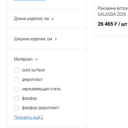
Раковина встр
GALASSIA 2035
Длина изделия, см
26 465 ₽
/ шт
0
6.5
Ширина изделия, см
10
0
В 
19.5
6.5
Материал
20
Купить в 1 кл
7.5
solid surface
Показать ещё 24
В избранное
14.5
дюропласт
18.5
нержавеющая сталь
Показать ещё 28
фарфор
фарфор/дюропласт
Показать ещё 2