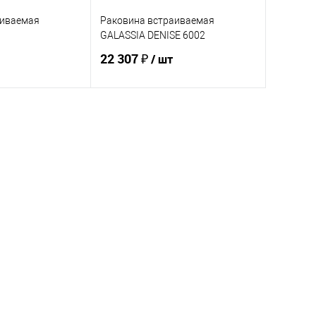
аиваемая
Раковина встраиваемая
GALASSIA DENISE 6002
22 307 ₽
/ шт
корзину
В корзину
ик
Сравнение
Купить в 1 клик
Сравнение
Под заказ
В избранное
Под заказ