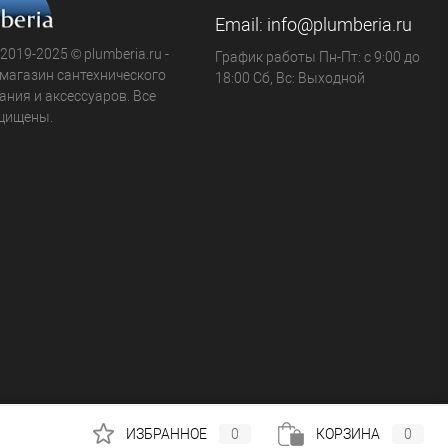
Email:
info@plumberia.ru
 2019-2025 © plumberia.ru -
График работы Пн-Пт: с 9:00 до
-магазин сантехнического
18:00 Сб, Вс: Выходной
ния и аксессуаров. Все
щищены.
ИЗБРАННОЕ
0
КОРЗИНА
0