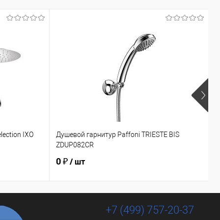
lection IXO
Душевой гарнитур Paffoni TRIESTE BIS
У
ZDUP082CR
5
0 ₽
8
/ шт
+7 (499) 757-20-37