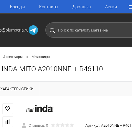
Бренды
Контакты
Доставка
Акции
fo@plumberia.ru
•
Аксессуары
Мыльницы
INDA MITO A2010NNE + R46110
ХАРАКТЕРИСТИКИ
Отзывов: 0
Артикул:
A2010NNE + R461