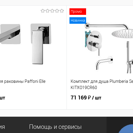
Промо
Новинка
я раковины Paffoni Elle
Комплект для душа Plumberia Se
KITXO19CR60
71 169 ₽
 шт
/ шт
ия
Помощь и сервисы