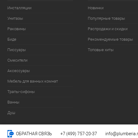
Инсталляции
Новинки
Унитазы
Популярные товары
Раковины
Распродажи и скидки
Биде
Рекомендуемые товары
Писсуары
Топовые хиты
Смесители
Аксессуары
Мебель для ванных комнат
Трапы-сифоны
Ванны
Душ
ОБРАТНАЯ СВЯЗЬ
+7 (499) 757-20-37
info@plumberia.