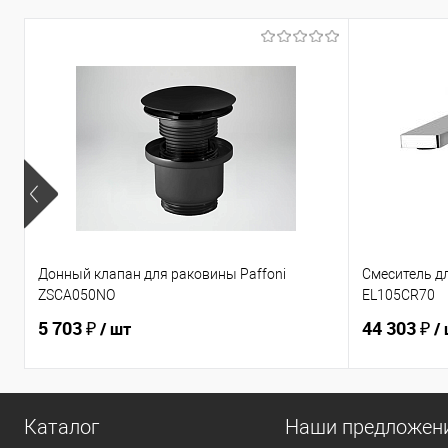
Донный клапан для раковины Paffoni
Смеситель дл
ZSCA050NO
EL105CR70
5 703 ₽
44 303 ₽
/ шт
/
Каталог
Наши предложен