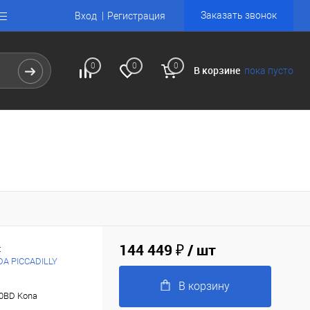
Заказать звонок
Вход
Регистрация
0
0
0
В корзине
пока пусто
144 449 ₽
/ шт
:
DA PICCADILLY
В корзину
00BD Kona