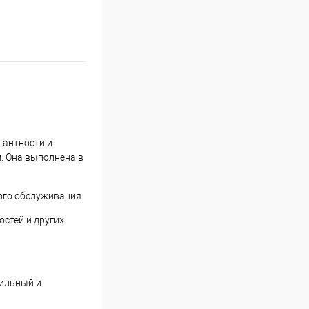
гантности и
. Она выполнена в
бого обслуживания.
стей и других
тильный и