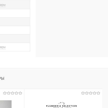
вары
вары
РЫ