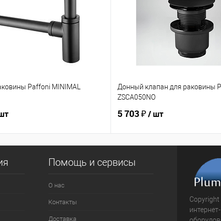
аковины Paffoni MINIMAL
Донный клапан для раковины P
ZSCA050NO
5 703 ₽
 шт
/ шт
ия
Помощь и сервисы
О нас
Copyright
Контакты
интернет
Доставка
оборудова