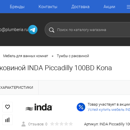
Бренды
Контакты
Доставка
Акции
fo@plumberia.ru
•
Мебель для ванных комнат
Тумбы с раковиной
ковиной INDA Piccadilly 100BD Kona
ХАРАКТЕРИСТИКИ
Товар участвует в акции
Успей купить мебель IN
Отзывов: 0
Артикул:
INDA Piccadilly 1