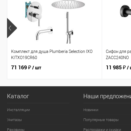
Комплект для душа Plumberia Selection IXO
Сифон для р
KITXO19CR60
ZACC240NO
71 169 ₽
11 985 ₽
/ шт
/
Каталог
Наши предложен
Инсталляции
Новинки
Унитазы
Популярные товары
Раковины
Распродажи и скидки