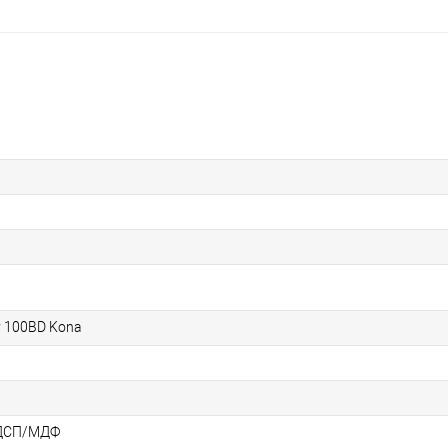
ly 100BD Kona
ДСП/МДФ