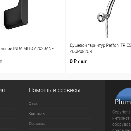
Душевой гарнитур Paffoni TRIES
ванной INDA MITO A2020ANE
ZDUP082CR
0 ₽
т
/ шт
ия
Помощь и сервисы
О нас
Copyright
Контакты
интернет
Доставка
оборудова
права за