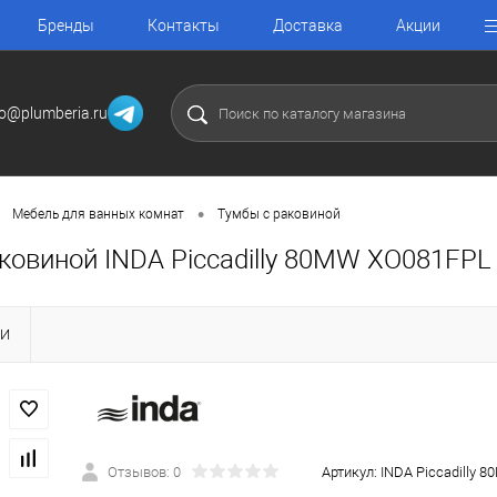
Бренды
Контакты
Доставка
Акции
fo@plumberia.ru
•
Мебель для ванных комнат
Тумбы с раковиной
ковиной INDA Piccadilly 80MW XO081FPL
КИ
Отзывов: 0
Артикул:
INDA Piccadilly 