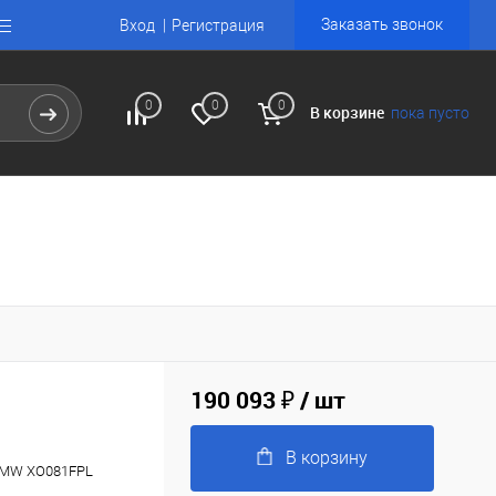
Заказать звонок
Вход
Регистрация
0
0
0
В корзине
пока пусто
190 093 ₽
/ шт
В корзину
80MW XO081FPL