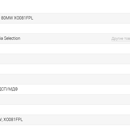
lly 80MW XO081FPL
ia Selection
Другие то
ДСП/МДФ
; XO081FPL