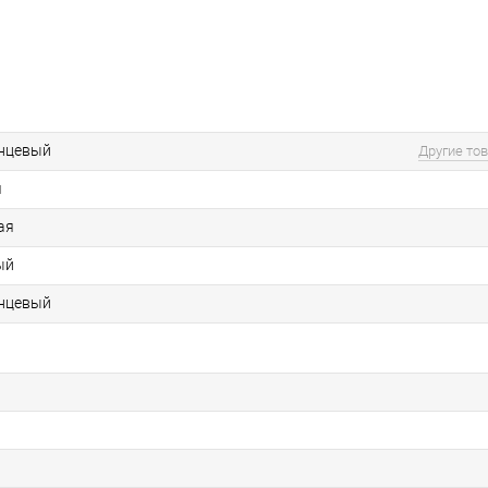
янцевый
Другие то
я
ая
ый
янцевый