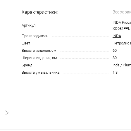
Характеристики:
Все хара
INDA Picca
Артикул
XO081FPL
Производитель
INDA
Цвет
Петролио 
Высота изделия, см
60
Ширина изделия, см
80
Бренд
Inda / Plu
Высота умывальника
1.3