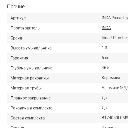
Прочие
INDA Piccadi
Артикул
INDA
Производитель
Inda / Plumber
Бренд
1.3
Высота умывальника
5 лет
Гарантия
46.5
Глубина умывальника
Керамика
Материал раковины
Алюминий/Л
Материал трубы
Да
Плавное закрывание
Да
Раковина в комплекте
B174050LCMW
Состав комплекта
Италия
Страна