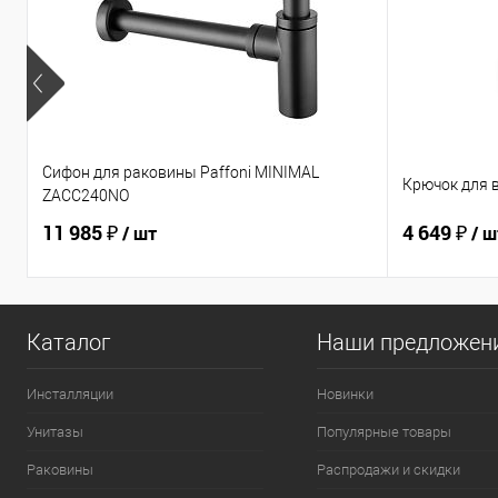
Сифон для раковины Paffoni MINIMAL
Крючок для 
ZACC240NO
11 985 ₽
4 649 ₽
/ шт
/ ш
Каталог
Наши предложен
Инсталляции
Новинки
Унитазы
Популярные товары
Раковины
Распродажи и скидки