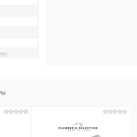
вары
РЫ