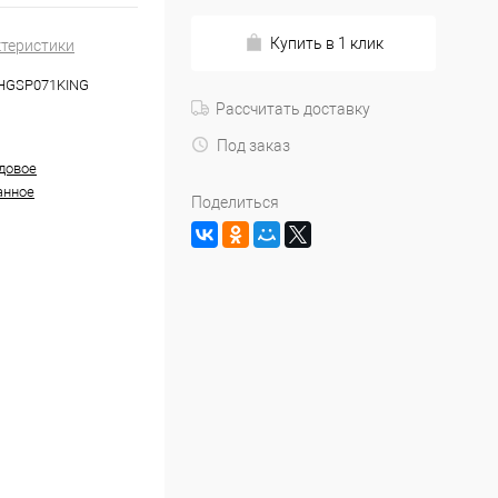
Купить в 1 клик
ктеристики
5HGSP071KING
Рассчитать доставку
Под заказ
довое
анное
Поделиться