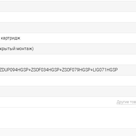
 картридж
скрытый монтаж)
+ZDUP094HGSP+ZSOF034HGSP+ZSOF079HGSP+LIG071HGSP
Другие то