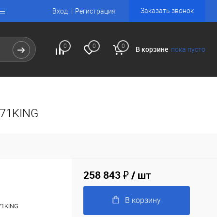
Заказать звонок
Вход
Регистрация
0
0
0
В корзине
пока пусто
071KING
258 843 ₽
/ шт
В корзину
71KING