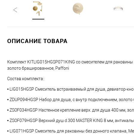
ОПИСАНИЕ ТОВАРА
Комплект KITLIG015HGSP071KING со смесителем для раковины L
золото брашированное, Paffoni
Состав комплекта:
• LIG015HGSP Смеситель встраиваемый для душа, девиатор-кноп
• ZDUP094HGSP Набор для душа, с внутр подключением, золото
• ZSOF034HGSP Настенное крепление верх. для душа 400 мм, зо
• ZSOF079HGSP Верхний душ d.300 MASTER KING 8 мм, антикальц
• LIG071HGSP Смеситель для раковины без донного клапана, М