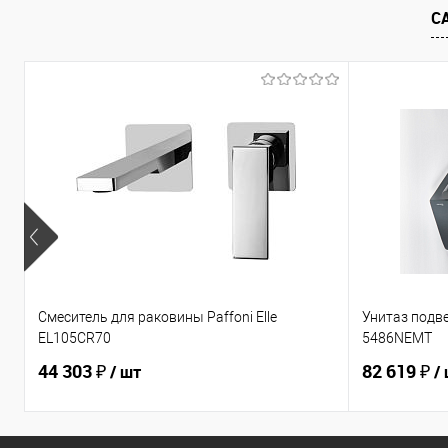
С
Смеситель для раковины Paffoni Elle
Унитаз подв
EL105CR70
5486NEMT
44 303 ₽
82 619 ₽
/ шт
/