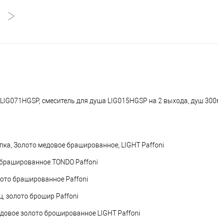
IG071HGSP, смеситель для душа LIG015HGSP на 2 выхода, душ 300м
ка, Золото медовое брашированное, LIGHT Paffoni
 брашированное TONDO Paffoni
лото брашированное Paffoni
, золото брошир Paffoni
едовое золото брошированное LIGHT Paffoni