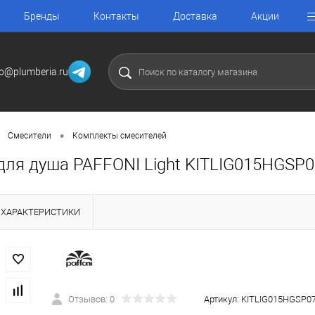
Бренды
Контакты
Доставка
Акции
fo@plumberia.ru
•
Смесители
Комплекты смесителей
для душа PAFFONI Light KITLIG015HGSP
ХАРАКТЕРИСТИКИ
Отзывов: 0
Артикул:
KITLIG015HGSP0