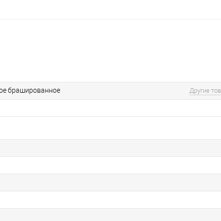
ое брашированное
Другие то