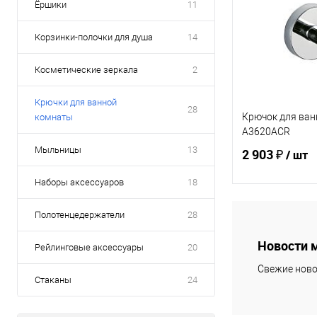
Ёршики
11
Корзинки-полочки для душа
14
Косметические зеркала
2
Крючки для ванной
28
Крючок для ва
комнаты
A3620ACR
Мыльницы
13
2 903 ₽
/ шт
Наборы аксессуаров
18
В 
Полотенцедержатели
28
Новости 
Рейлинговые аксессуары
20
Купить в 1 кл
Свежие ново
В избранное
Стаканы
24