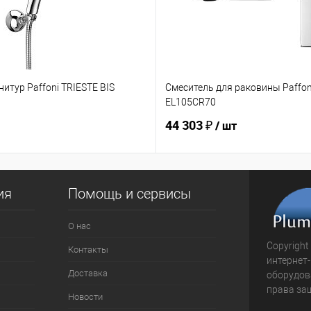
итур Paffoni TRIESTE BIS
Смеситель для раковины Paffoni
EL105CR70
44 303 ₽
/ шт
ия
Помощь и сервисы
О нас
Copyright
Контакты
интернет
Доставка
оборудова
права за
Новости