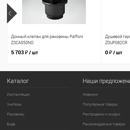
Донный клапан для раковины Paffoni
Душевой гарн
ZSCA050NO
ZDUP082CR
5 703 ₽
0 ₽
/ шт
/ шт
Каталог
Наши предложен
Инсталляции
Новинки
Унитазы
Популярные товары
Раковины
Распродажи и скидки
Биде
Рекомендуемые товары