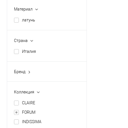
4
17
Материал
4.2
2
латунь
Показать ещё 6
2.7
3
Страна
Показать ещё 4
Италия
Бренд
INDA
Коллекция
CLAIRE
FORUM
INDISSIMA