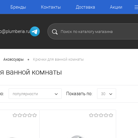
Бренды
Контакты
Доставка
Акции
fo@plumberia.ru
•
Аксессуары
Крючки для ванной комнаты
я ванной комнаты
о:
Показать по:
популярности
30