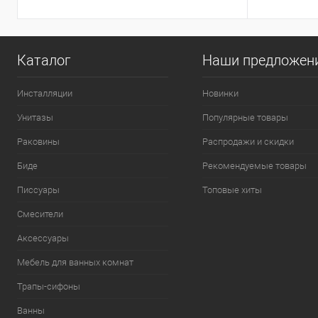
Каталог
Наши предложен
Инсталляции
Новинки
Унитазы
Популярные товары
Раковины
Распродажи и скидки
Биде
Рекомендуемые товары
Писсуары
Топовые хиты
Смесители
Аксессуары
Мебель для ванных комнат
Трапы-сифоны
Ванны