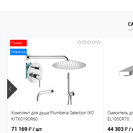
С
Промо
Новинка
Комплект для душа Plumberia Selection IXO
Смеситель дл
KITXO19CR60
EL105CR70
71 169 ₽
44 303 ₽
/ шт
/