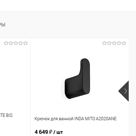
РЫ
TE BIS
Д
Крючок для ванной INDA MITO A2020ANE
Z
4 649 ₽
5
/ шт