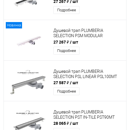
PSM120NO
27 267 ₽
/ шт
Подробнее
Новинка
Душевой трап PLUMBERIA
SELECTION PSM MODULAR
PSM120BO
27 267 ₽
/ шт
Подробнее
Душевой трап PLUMBERIA
SELECTION PSL LINEAR PSL100MT
27 587 ₽
/ шт
Подробнее
Душевой трап PLUMBERIA
SELECTION PST IN-TILE PST90MT
28 065 ₽
/ шт