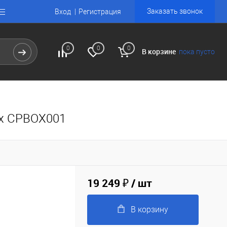
Заказать звонок
Вход
Регистрация
0
0
0
В корзине
пока пусто
ox CPBOX001
19 249 ₽
/ шт
В корзину