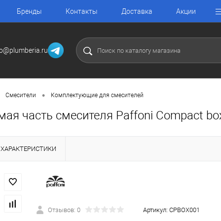
Бренды
Контакты
Доставка
Акции
fo@plumberia.ru
•
Смесители
Комплектующие для смесителей
мая часть смесителя Paffoni Compact b
ХАРАКТЕРИСТИКИ
Отзывов: 0
Артикул:
CPBOX001