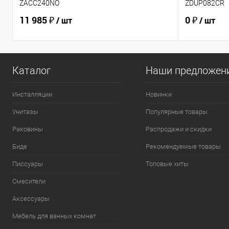
ZACC240NO
ZDUP082CR
11 985 ₽
0 ₽
/ шт
/ шт
Каталог
Наши предложен
Инсталляции
Новинки
Унитазы
Популярные товары
Раковины
Распродажи и скидки
Биде
Рекомендуемые товары
Писсуары
Топовые хиты
Смесители
Аксессуары
Мебель для ванных комнат