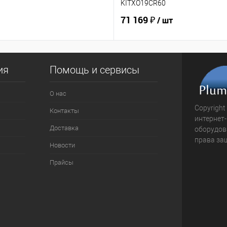
KITXO19CR60
71 169 ₽
/ шт
ия
Помощь и сервисы
О нас
Copyright
Контакты
интернет
Доставка
оборудова
права за
Новости
Прайсы