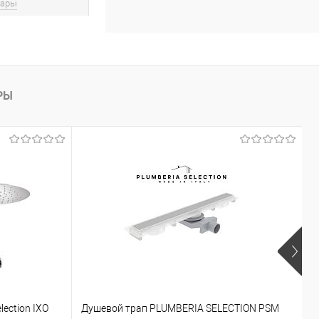
вары
РЫ
lection IXO
Душевой трап PLUMBERIA SELECTION PSM
Г