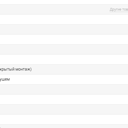
Другие то
скрытый монтаж)
душем