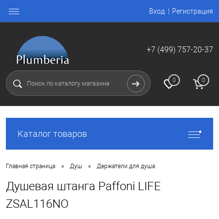
Вход
Регистрация
+7 (499) 757-20-37
0
0
Каталог товаров
•
•
Главная страница
Душ
Держатели для душа
Душевая штанга Paffoni LIFE
ZSAL116NO