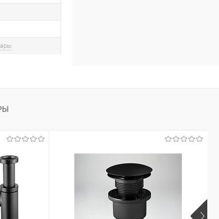
вары
РЫ