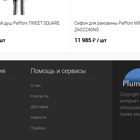
ий душ Paffoni TWEET SQUARE
Сифон для раковины Paffoni M
ZACC240NO
11 985 ₽
 шт
/ шт
ия
Помощь и сервисы
О нас
Copyright
Контакты
интернет
Доставка
оборудова
права за
Новости
Прайсы