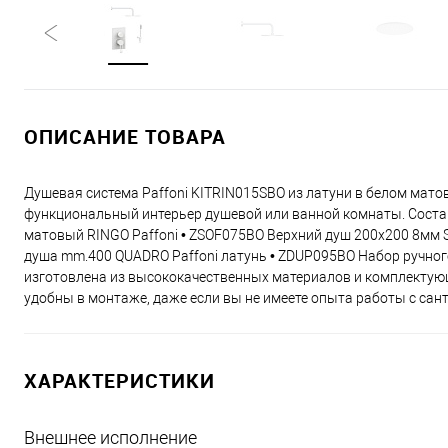
ОПИСАНИЕ ТОВАРА
Душевая система Paffoni KITRIN015SBO из латуни в белом матов
функциональный интерьер душевой или ванной комнаты. Соста
матовый RINGO Paffoni • ZSOF075BO Верхний душ 200x200 8мм S
душа mm.400 QUADRO Paffoni латунь • ZDUP095BO Набор ручного
изготовлена из высококачественных материалов и комплектующи
удобны в монтаже, даже если вы не имеете опыта работы с сант
ХАРАКТЕРИСТИКИ
Внешнее исполнение