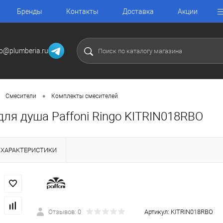
Бренды
Контакты
Доставка
Акции
fo@plumberia.ru
•
Смесители
Комплекты смесителей
ля душа Paffoni Ringo KITRIN018RBO
ХАРАКТЕРИСТИКИ
Отзывов: 0
Артикул:
KITRIN018RBO