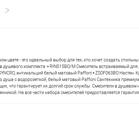
ом цвете - это идеальный выбор для тех, кто хочет создать стильны
в душевого комплекта: • RIN015BO/M Смеситель встраиваемый для
YNCRO, антикальций белый матовый Paffoni • ZSOF063BO Настен. К
 душа с водорозеткой, белый матовый Paffoni Сантехника премиум 
х, что гарантирует их долгий срок службы. Смесители в душевом 
ехникой. На все части набора смесителей предоставляется гарантия