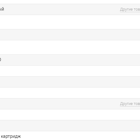
ый
Другие то
O
Другие то
 картридж