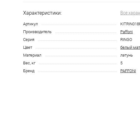
Характеристики:
Все хара
Артикул
KITRIN01
Производитель
Paffoni
Серия
RINGO
Цвет
белый ма
Материал
латунь
Вес, кг
5
Бренд
PAFFONI