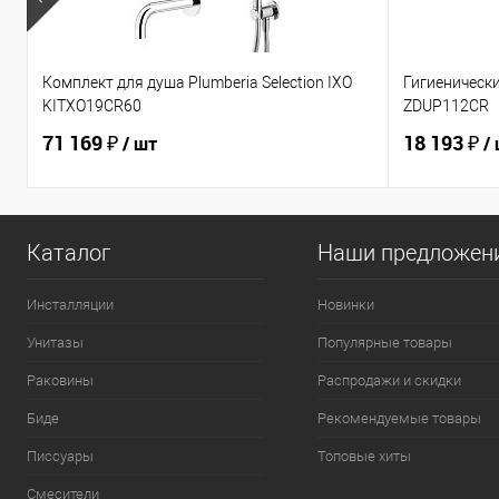
Комплект для душа Plumberia Selection IXO
Гигиеническ
KITXO19CR60
ZDUP112CR
71 169 ₽
18 193 ₽
/ шт
/
Каталог
Наши предложен
Инсталляции
Новинки
Унитазы
Популярные товары
Раковины
Распродажи и скидки
Биде
Рекомендуемые товары
Писсуары
Топовые хиты
Смесители