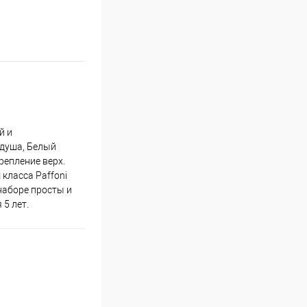
й и
 душа, Белый
репление верх.
класса Paffoni
наборе просты и
 5 лет.