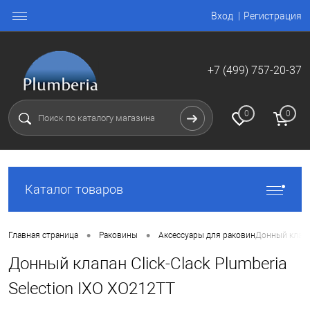
Вход
Регистрация
+7 (499) 757-20-37
0
0
Каталог товаров
•
•
Главная страница
Раковины
Аксессуары для раковин
Донный клапан
Донный клапан Click-Clack Plumberia
Selection IXO XO212TT