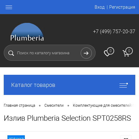
Вход
Регистрация
+7 (499) 757-20-37
0
0
Каталог товаров
•
•
Главная страница
Смесители
Комплектующие для смесителей
Изли
Излив Plumberia Selection SPT0258RS
Новинка