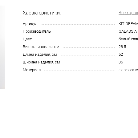
Характеристики:
Все хара
Артикул
KIT DREAM
Производитель
GALASSIA
Цвет
белый гля
Высота изделия, см
28.5
Длина изделия, см
52
Ширина изделия, см
36
Материал
фарфор/т