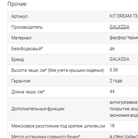
Прочие
KIT DREAM 73
Артикул
GALASSIA
Производитель
фарфор/терм
Материал
да
Безободковый*
GALASSIA
Бренд
0.36
Высота чаши, см* (без учета крышки-сиденья)
2 года
Гарантия
44
Длина чаши, см*
антигрязевое
Дополнительные функции
покрытие, во
экономия вод
18
Межосевое расстояние под крепеж шпилек,см
в стену (скры
Метод установки сливного бачка*