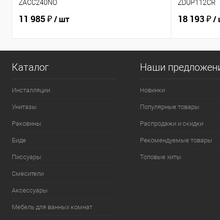
ZACC240NO
ZDUP112CR
11 985 ₽
18 193 ₽
/ шт
/
Каталог
Наши предложен
Инсталляции
Новинки
Унитазы
Популярные товары
Раковины
Распродажи и скидки
Биде
Рекомендуемые товары
Писсуары
Топовые хиты
Смесители
Аксессуары
Мебель для ванных комнат