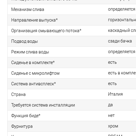
определяется
Механизм слива
горизонтально
Направление выпуска*
каскадный сл
Организация смывающего потока*
сзади бачка
Подвод воды
определяется
Режим слива воды
есть
Сиденье в комплекте*
есть в компле
Сиденье с микролифтом
есть
Система антивсплеск*
Италия
Страна
да
Требуется система инсталляции
нет
Функция биде*
хром
Фурнитура