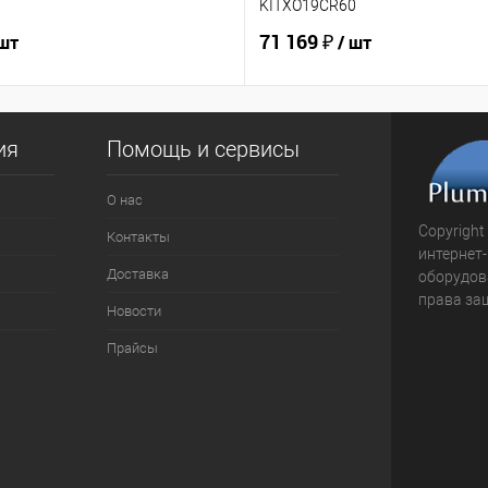
KITXO19CR60
71 169 ₽
 шт
/ шт
ия
Помощь и сервисы
О нас
Copyright
Контакты
интернет
Доставка
оборудова
права за
Новости
Прайсы