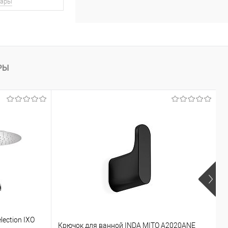
вары
РЫ
lection IXO
Д
Крючок для ванной INDA MITO A2020ANE