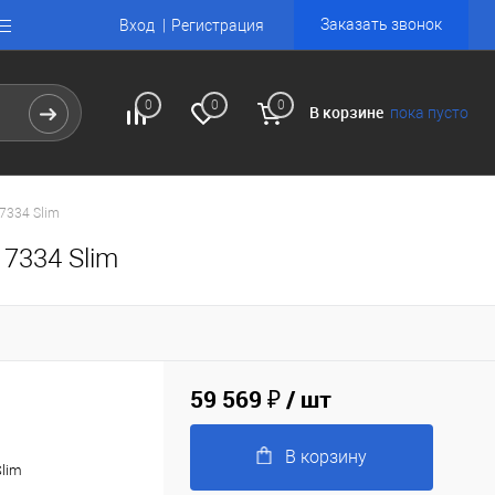
Заказать звонок
Вход
Регистрация
0
0
0
В корзине
пока пусто
7334 Slim
7334 Slim
59 569 ₽
/ шт
В корзину
Slim