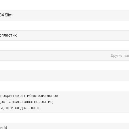
34 Slim
опластик
Другие то
 покрытие, антибактериальное
доотталкивающее покрытие,
ы, антивандальность
тый)