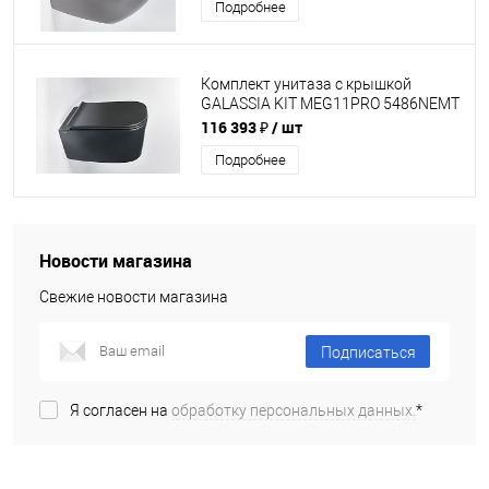
Подробнее
Комплект унитаза с крышкой
GALASSIA KIT MEG11PRO 5486NEMT
Slim
116 393 ₽
/ шт
Подробнее
Новости магазина
Свежие новости магазина
Подписаться
Я согласен на
обработку персональных данных.
*