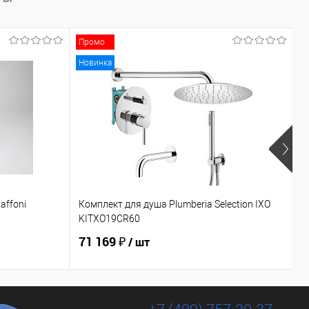
Промо
Новинка
affoni
Комплект для душа Plumberia Selection IXO
У
KITXO19CR60
5
71 169 ₽
8
/ шт