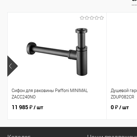
Сифон для раковины Paffoni MINIMAL
Душевой гарн
ZACC240NO
ZDUP082CR
11 985 ₽
0 ₽
/ шт
/ шт