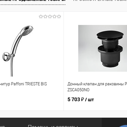
итур Paffoni TRIESTE BIS
Донный клапан для раковины P
ZSCA050NO
5 703 ₽
/ шт