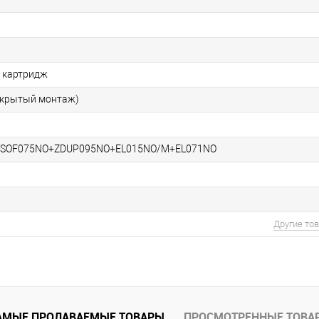
 картридж
скрытый монтаж)
ZSOF075NO+ZDUP095NO+EL015NO/M+EL071NO
Другие то
АМЫЕ ПРОДАВАЕМЫЕ ТОВАРЫ
ПРОСМОТРЕННЫЕ ТОВА