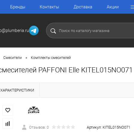
Бренды
Контакты
Доставка
Акции
fo@plumberia.ru
•
Смесители
Комплекты смесителей
смесителей PAFFONI Elle KITEL015NO071
ХАРАКТЕРИСТИКИ
Отзывов: 0
Артикул:
KITEL015NO071