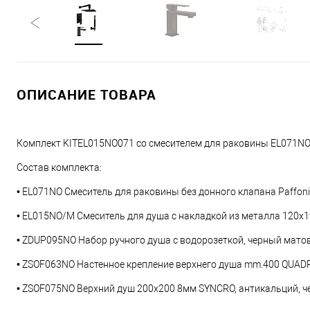
ОПИСАНИЕ ТОВАРА
Комплект KITEL015NO071 со смесителем для раковины EL071NO,
Состав комплекта:
• EL071NO Смеситель для раковины без донного клапана Paffoni
• EL015NO/M Смеситель для душа с накладкой из металла 120х
• ZDUP095NO Набор ручного душа с водорозеткой, черный матов
• ZSOF063NO Настенное крепление верхнего душа mm.400 QUADR
• ZSOF075NO Верхний душ 200x200 8мм SYNCRO, антикальций, ч