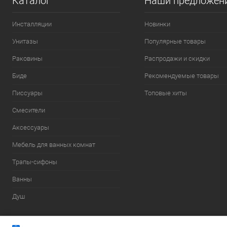
Каталог
Наши предложен
Инсталляции
Новинки
Унитазы
Популярные товары
Раковины
Распродажи и скидки
Биде
Рекомендуемые товары
Писсуары
Топовые хиты
Смесители
Аксессуары
Мебель для ванных комнат
Трапы-сифоны
Ванны
Душ