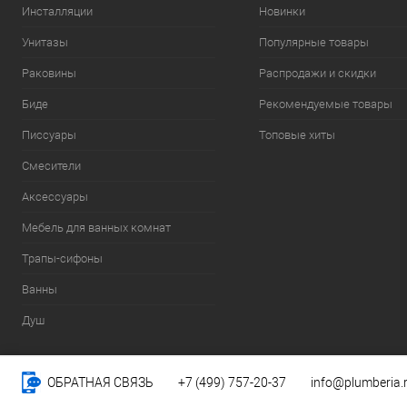
Инсталляции
Новинки
Унитазы
Популярные товары
Раковины
Распродажи и скидки
Биде
Рекомендуемые товары
Писсуары
Топовые хиты
Смесители
Аксессуары
Мебель для ванных комнат
Трапы-сифоны
Ванны
Душ
ОБРАТНАЯ СВЯЗЬ
+7 (499) 757-20-37
info@plumberia.