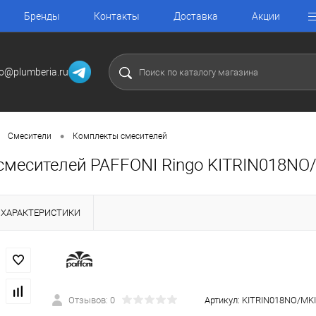
Бренды
Контакты
Доставка
Акции
fo@plumberia.ru
•
Смесители
Комплекты смесителей
смесителей PAFFONI Ringo KITRIN018N
ХАРАКТЕРИСТИКИ
Отзывов: 0
Артикул:
KITRIN018NO/MK