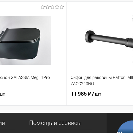
есной GALASSIA Meg11Pro
Сифон для раковины Paffoni M
ZACC240NO
11 985 ₽
 шт
/ шт
ия
Помощь и сервисы