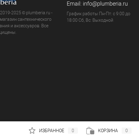
Email:
info@plumberia.ru
 2019-2025 © plumberia.ru -
График работы Пн-Пт: с 9:00 до
-магазин сантехнического
18:00 Сб, Вс: Выходной
ния и аксессуаров. Все
щищены.
ИЗБРАННОЕ
0
КОРЗИНА
0