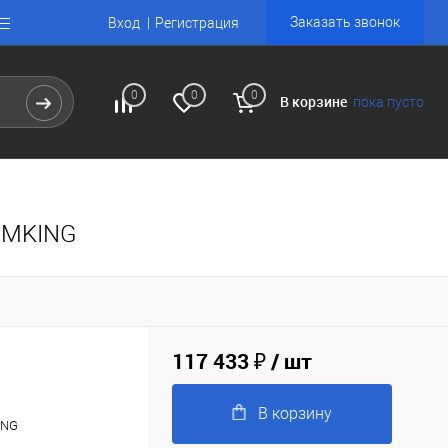
Заказать звонок
Вход
Регистрация
0
0
0
В корзине
пока пусто
O/MKING
117 433 ₽
/ шт
В корзину
ING