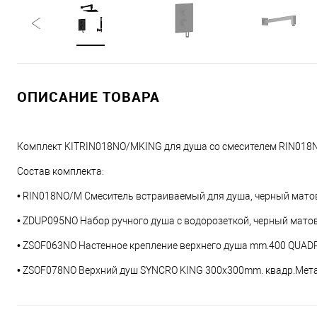
ОПИСАНИЕ ТОВАРА
Комплект KITRIN018NO/MKING для душа со смесителем RIN018N
Состав комплекта:
• RIN018NO/M Смеситель встраиваемый для душа, черный мато
• ZDUP095NO Набор ручного душа с водорозеткой, черный матов
• ZSOF063NO Настенное крепление верхнего душа mm.400 QUADR
• ZSOF078NO Верхний душ SYNCRO KING 300x300mm. квадр.Метал