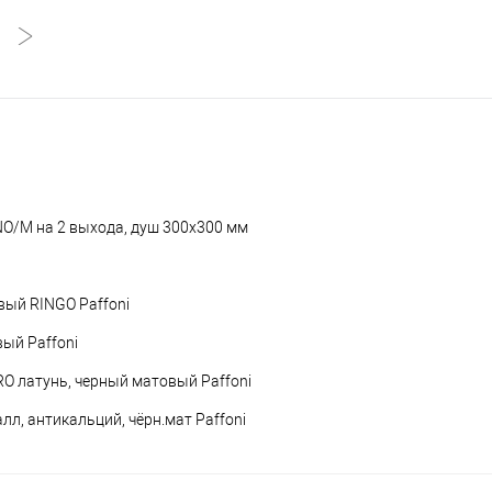
O/M на 2 выхода, душ 300x300 мм
вый RINGO Paffoni
ый Paffoni
O латунь, черный матовый Paffoni
л, антикальций, чёрн.мат Paffoni