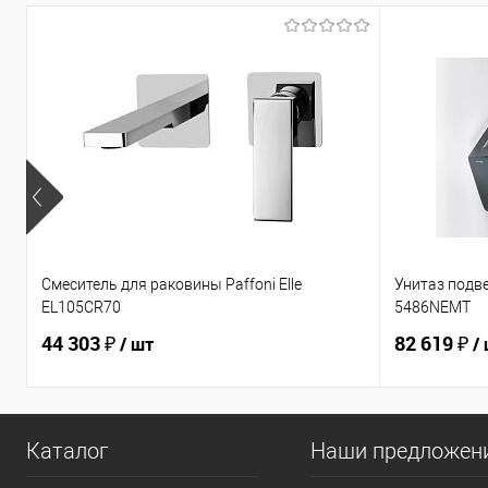
Смеситель для раковины Paffoni Elle
Унитаз подв
EL105CR70
5486NEMT
44 303 ₽
82 619 ₽
/ шт
/
Каталог
Наши предложен