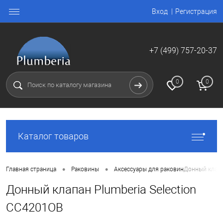
Вход
Регистрация
+7 (499) 757-20-37
0
0
Каталог товаров
•
•
Главная страница
Раковины
Аксессуары для раковин
Донный клапа
Донный клапан Plumberia Selection
CC4201OB