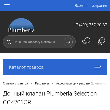
Вход
Регистрация
+7 (499) 757-20-37
0
0
Каталог товаров
•
•
Главная страница
Раковины
Аксессуары для раковин
Донный клапа
Донный клапан Plumberia Selection
CC4201OR