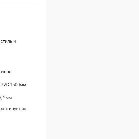
 стиль и
очное
г PVC 1500мм
й, 2мм
рантирует их