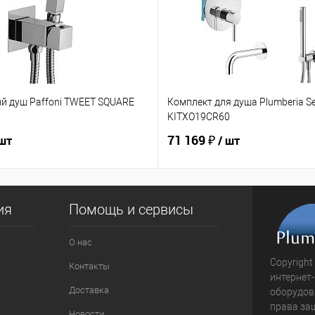
ий душ Paffoni TWEET SQUARE
Комплект для душа Plumberia Se
KITXO19CR60
71 169 ₽
 шт
/ шт
ия
Помощь и сервисы
О нас
Copyright
Контакты
интернет
Доставка
оборудова
права за
Новости