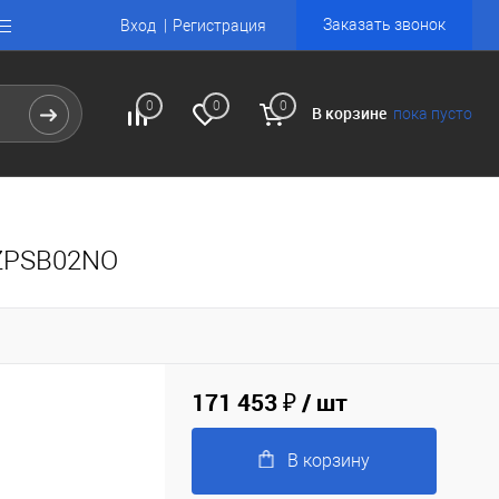
Заказать звонок
Вход
Регистрация
0
0
0
В корзине
пока пусто
TZPSB02NO
171 453 ₽
/ шт
В корзину