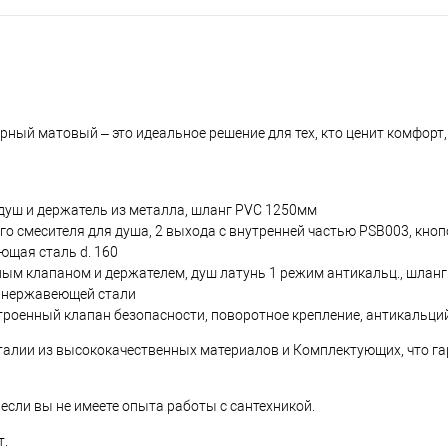
рный матовый – это идеальное решение для тех, кто ценит комфорт,
душ и держатель из металла, шланг PVC 1250мм
 смесителя для душа, 2 выхода с внутренней частью PSB003, кноп
ющая сталь d. 160
ным клапаном и держателем, душ латунь 1 режим антикальц., шлан
з нержавеющей стали
троенный клапан безопасности, поворотное крепление, антикальци
 Италии из высококачественных материалов и Комплектующих, что га
если вы не имеете опыта работы с сантехникой.
т.