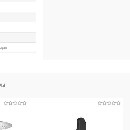
вары
РЫ