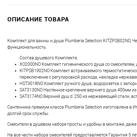
ОПИСАНИЕ ТОВАРА
Комплект для ванны и душа Plumberia Selection KITZPSB02NO, Че
функциональность.
Состав душевого Комплекта:
XO2000NO Комплект гигиенического душа со смесителем, 
KITPSB1902NO Комплект встраиваемого термостатического
переключение с регулировкой расхода, накладка нержаве
HST3018NO Комплект ручного душа, водорозетка с запор
SAT3130NO Настенное крепление верхнего душа 400мм и
SAT3174NO Верхний душ d. 250 из нержавеющей стали, вс
Сантехника премиум класса Plumberia Selection изготовлена в
долгий срок службы.
Смесители в душевом наборе просты и удобны в монтаже, даже 
На все части набора смесителей предоставляется Гарантия 5 ле