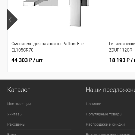
Смеситель для раковины Paffoni Elle
Гигиеническ
EL105CR70
ZDUP112CR
44 303 ₽
18 193 ₽
/ шт
/
Каталог
Наши предложен
Инсталляции
Новинки
Унитазы
Популярные товары
Раковины
Распродажи и скидки
Биде
Рекомендуемые товары