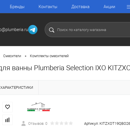
Бренды
Контакты
Доставка
Акции
fo@plumberia.ru
•
Смесители
Комплекты смесителей
для ванны Plumberia Selection IXO KITZ
ХАРАКТЕРИСТИКИ
Отзывов: 0
Артикул:
KITZXOT19QBO2