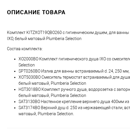
ОПИСАНИЕ ТОВАРА
Комплект KITZXOT19QBO260 с гигиеническим душем, для ванны 
IXO, белый матовый Plumberia Selection
Состав комплекта:
XO2000BO Комплект гигиенического душа IXO со смесителе
Selection
SPT0260BO Излив для ванны встраиваемый d. 24, 250 мм, по
XOT5030BO Смеситель термостат встраиваемый для душа 
белый матовый, Plumberia Selection
HST3018BO Комплект ручного душа, водорозетка с запорн
белый матовый, Plumberia Selection
SAT3130BO Настенное крепление верхнего душа 400мм из 
SAT3174BO Верхний душ d. 250 из нержавеющей стали, вс
матовый, Plumberia Selection.