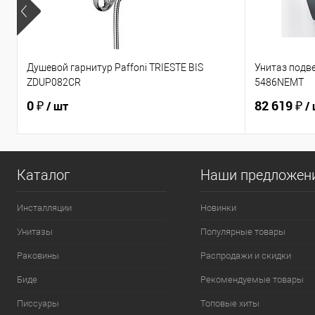
Душевой гарнитур Paffoni TRIESTE BIS
Унитаз подв
ZDUP082CR
5486NEMT
0 ₽
82 619 ₽
/ шт
/
Каталог
Наши предложен
Инсталляции
Новинки
Унитазы
Популярные товары
Раковины
Распродажи и скидки
Биде
Рекомендуемые товары
Писсуары
Топовые хиты