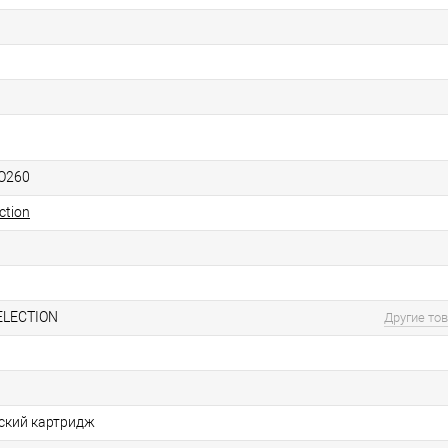
O260
ction
ELECTION
Другие то
ский картридж