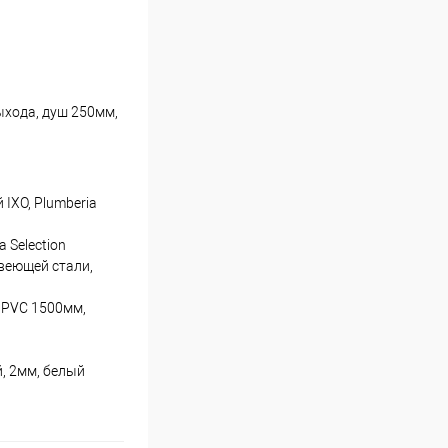
ыхода, душ 250мм,
IXO, Plumberia
 Selection
веющей стали,
 PVC 1500мм,
, 2мм, белый