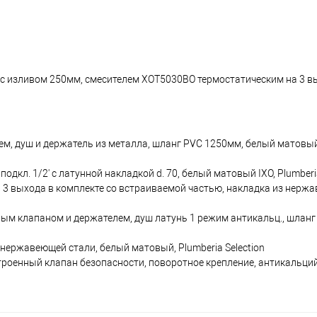
с изливом 250мм, смесителем XOT5030BO термостатическим на 3 в
м, душ и держатель из металла, шланг PVC 1250мм, белый матовый 
дкл. 1/2' с латунной накладкой d. 70, белый матовый IXO, Plumberia
3 выхода в комплекте со встраиваемой частью, накладка из нержа
ым клапаном и держателем, душ латунь 1 режим антикальц., шланг
нержавеющей стали, белый матовый, Plumberia Selection
троенный клапан безопасности, поворотное крепление, антикальций