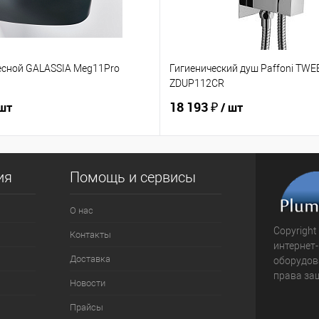
есной GALASSIA Meg11Pro
Гигиенический душ Paffoni TW
ZDUP112CR
18 193 ₽
 шт
/ шт
ия
Помощь и сервисы
О нас
Copyright
Контакты
интернет
Доставка
оборудова
права за
Новости
Прайсы