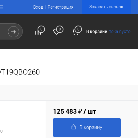
Заказать звонок
Вход
Регистрация
0
0
0
В корзине
пока пусто
XOT19QBO260
125 483 ₽
/ шт
В корзину
60