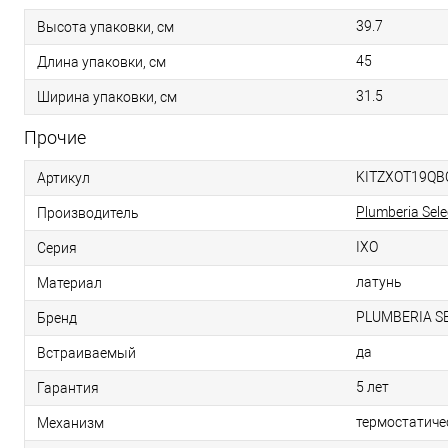
39.7
Высота упаковки, см
45
Длина упаковки, см
31.5
Ширина упаковки, см
Прочие
KITZXOT19QB
Артикул
Plumberia Sele
Производитель
IXO
Серия
латунь
Материал
PLUMBERIA S
Бренд
да
Встраиваемый
5 лет
Гарантия
термостатиче
Механизм