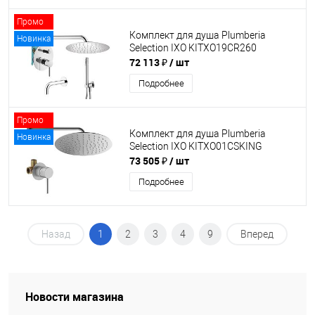
Промо
Комплект для душа Plumberia
Новинка
Selection IXO KITXO19CR260
72 113 ₽
/ шт
Подробнее
Промо
Комплект для душа Plumberia
Новинка
Selection IXO KITXO01CSKING
73 505 ₽
/ шт
Подробнее
Назад
1
2
3
4
9
Вперед
Новости магазина