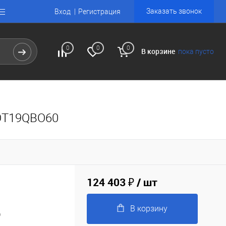
Заказать звонок
Вход
Регистрация
0
0
0
В корзине
пока пусто
XOT19QBO60
124 403 ₽
/ шт
В корзину
0