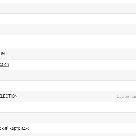
O60
ction
ELECTION
Другие то
ский картридж