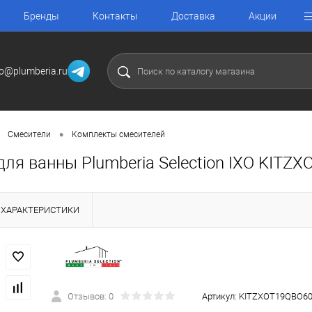
Бренды
Контакты
Доставка
Акции
fo@plumberia.ru
•
Смесители
Комплекты смесителей
ля ванны Plumberia Selection IXO KITZ
ХАРАКТЕРИСТИКИ
Отзывов: 0
Артикул:
KITZXOT19QBO6