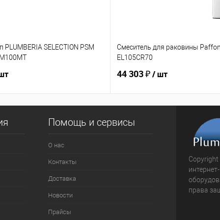
п PLUMBERIA SELECTION PSM
Смеситель для раковины Paffoni
SM100MT
EL105CR70
44 303 ₽
 шт
/ шт
ия
Помощь и сервисы
О нас
Copyright
Контакты
интернет
Доставка
оборудова
права за
Новости
Прайсы