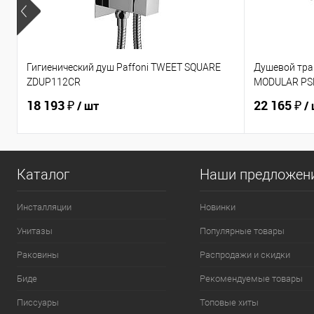
Гигиенический душ Paffoni TWEET SQUARE
Душевой тра
ZDUP112CR
MODULAR P
18 193 ₽
22 165 ₽
/ шт
/
Каталог
Наши предложен
Инсталляции
Новинки
Унитазы
Популярные товары
Раковины
Распродажи и скидки
Биде
Рекомендуемые товары
Писсуары
Топовые хиты