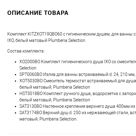
ОПИСАНИЕ ТОВАРА
Комплект KITZXOT19QBO60 с гигиеническим душем, для ванны с
IXO, белый матовый Plumberia Selection
Состав комплекта:
XO2000BO Комплект гигиенического душа IXO со смесителе
Selection
SPT0060BO Излив для ванны встраиваемый d. 24, 210 мм, по
XOT5030BO Смеситель термостат встраиваемый для душа 
белый матовый, Plumberia Selection
HST3018BO Комплект ручного душа, водорозетка с запорн
белый матовый, Plumberia Selection
SAT3130BO Настенное крепление верхнего душа 400мм из 
SAT3174BO Верхний душ d. 250 из нержавеющей стали, вс
матовый, Plumberia Selection.