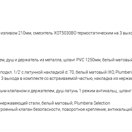
 изливом 210мм, смеситель XOT5030BO термостатическим на 3 выхо
м, душ и держатель из металла, шланг PVC 1250мм, белый матовый 
дкл. 1/2' с латунной накладкой d. 70, белый матовый IXO, Plumberia
3 выхода в комплекте со встраиваемой частью, накладка из нержа
ым клапаном и держателем, душ латунь 1 режим антикальц., шланг
нержавеющей стали, белый матовый, Plumberia Selection
троенный клапан безопасности, поворотное крепление, антикальций