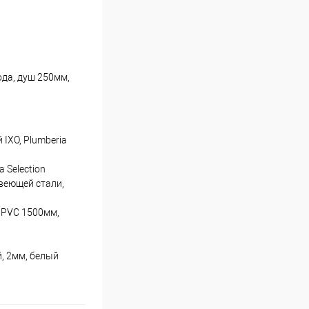
да, душ 250мм,
IXO, Plumberia
 Selection
веющей стали,
 PVC 1500мм,
, 2мм, белый