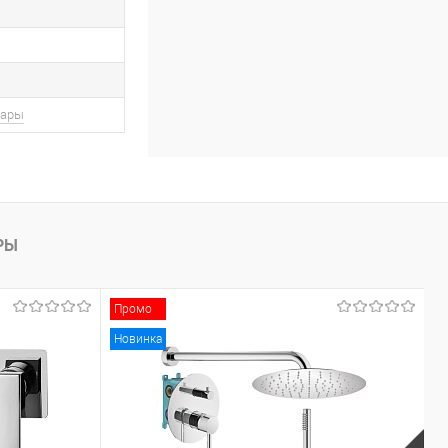
вары
РЫ
Промо
Новинка