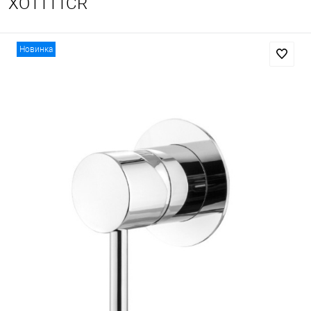
XO1111CR
Новинка