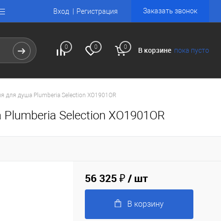
Заказать звонок
Вход
Регистрация
0
0
0
В корзине
пока пусто
я для душа Plumberia Selection XO1901OR
Plumberia Selection XO1901OR
56 325 ₽
/ шт
В корзину