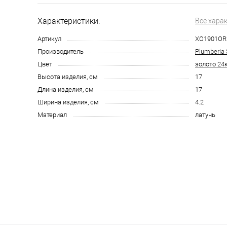
Характеристики:
Все хара
Артикул
XO1901OR
Производитель
Plumberia 
Цвет
золото 24
Высота изделия, см
17
Длина изделия, см
17
Ширина изделия, см
4.2
Материал
латунь
123 2