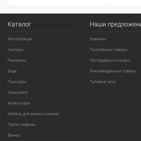
Каталог
Наши предложен
Инсталляции
Новинки
Унитазы
Популярные товары
Раковины
Распродажи и скидки
Биде
Рекомендуемые товары
Писсуары
Топовые хиты
Смесители
Аксессуары
Мебель для ванных комнат
Трапы-сифоны
Ванны