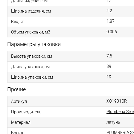
17
Длина изделия, см
4.2
Ширина изделия, см
1.87
Вес, кг
0.006
Объем упаковки, м3
Параметры упаковки
7.5
Высота упаковки, см
39
Длина упаковки, см
19
Ширина упаковки, см
Прочие
XO1901OR
Артикул
Plumberia Sele
Производитель
латунь
Материал
PLUMBERIA S
Бренд