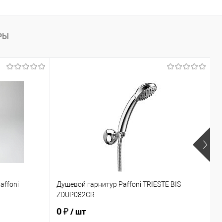
РЫ
affoni
Душевой гарнитур Paffoni TRIESTE BIS
С
ZDUP082CR
E
0 ₽
4
/ шт