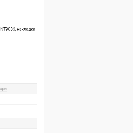
INT9036, накладка
вары