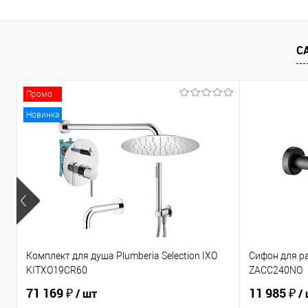
Купить в 1 клик
Сравнение
В избранное
В наличии
С
Промо
Новинка
Комплект для душа Plumberia Selection IXO
Сифон для р
KITXO19CR60
ZACC240NO
71 169 ₽
11 985 ₽
/ шт
/