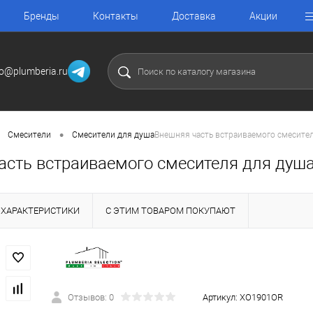
Бренды
Контакты
Доставка
Акции
fo@plumberia.ru
•
Смесители
Смесители для душа
Внешняя часть встраиваемого смесител
асть встраиваемого смесителя для душа 
ХАРАКТЕРИСТИКИ
С ЭТИМ ТОВАРОМ ПОКУПАЮТ
Отзывов: 0
Артикул:
XO1901OR