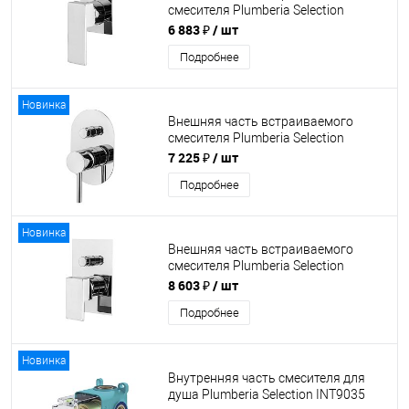
смесителя Plumberia Selection
TG1111CR
6 883 ₽
/ шт
Подробнее
Новинка
Внешняя часть встраиваемого
смесителя Plumberia Selection
XO1001CR
7 225 ₽
/ шт
Подробнее
Новинка
Внешняя часть встраиваемого
смесителя Plumberia Selection
TG1001CR
8 603 ₽
/ шт
Подробнее
Новинка
Внутренняя часть смесителя для
душа Plumberia Selection INT9035