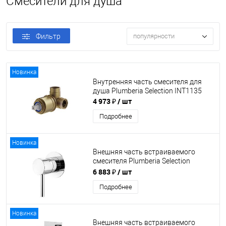
Смесители для душа
Фильтр
популярности
Новинка
Внутренняя часть смесителя для
душа Plumberia Selection INT1135
4 973 ₽
/ шт
Подробнее
Новинка
Внешняя часть встраиваемого
смесителя Plumberia Selection
XO1111CR
6 883 ₽
/ шт
Подробнее
Новинка
Внешняя часть встраиваемого