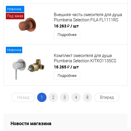
Новинка
Внешняя часть смесителя для душа
Под заказ
Plumberia Selection FILA FL1111RS
16 263 ₽
/ шт
Подробнее
Новинка
Комплект смесителя для душа
Plumberia Selection KITXO1135CS
16 265 ₽
/ шт
Подробнее
Назад
1
2
3
4
8
Вперед
Новости магазина