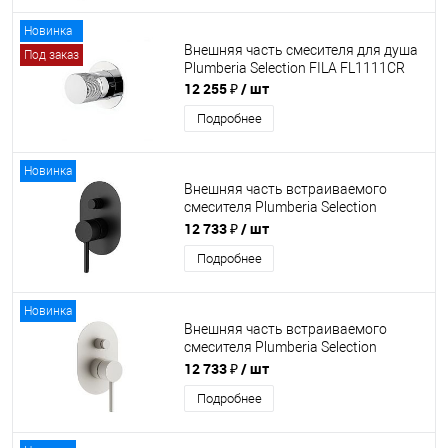
Новинка
Внешняя часть смесителя для душа
Под заказ
Plumberia Selection FILA FL1111CR
12 255 ₽
/ шт
Подробнее
Новинка
Внешняя часть встраиваемого
смесителя Plumberia Selection
XO1001NO
12 733 ₽
/ шт
Подробнее
Новинка
Внешняя часть встраиваемого
смесителя Plumberia Selection
XO1001BO
12 733 ₽
/ шт
Подробнее