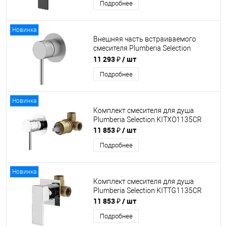
Подробнее
Новинка
Внешняя часть встраиваемого
смесителя Plumberia Selection
XO1111CS
11 293 ₽
/ шт
Подробнее
Новинка
Комплект смесителя для душа
Plumberia Selection KITXO1135CR
11 853 ₽
/ шт
Подробнее
Новинка
Комплект смесителя для душа
Plumberia Selection KITTG1135CR
11 853 ₽
/ шт
Подробнее