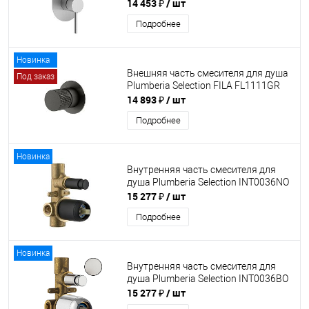
XO1001CS
14 453 ₽
/ шт
Подробнее
Новинка
Внешняя часть смесителя для душа
Под заказ
Plumberia Selection FILA FL1111GR
14 893 ₽
/ шт
Подробнее
Новинка
Внутренняя часть смесителя для
душа Plumberia Selection INT0036NO
15 277 ₽
/ шт
Подробнее
Новинка
Внутренняя часть смесителя для
душа Plumberia Selection INT0036BO
15 277 ₽
/ шт