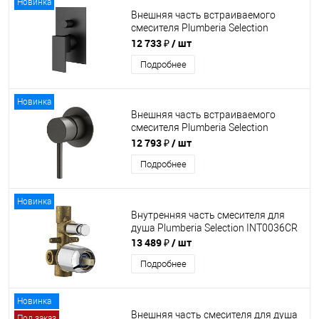
Новинка
Внешняя часть встраиваемого
смесителя Plumberia Selection
TG1001NO
12 733 ₽
/ шт
Подробнее
Новинка
Внешняя часть встраиваемого
смесителя Plumberia Selection
XO1111GR
12 793 ₽
/ шт
Подробнее
Новинка
Внутренняя часть смесителя для
душа Plumberia Selection INT0036CR
13 489 ₽
/ шт
Подробнее
Новинка
Внешняя часть смесителя для душа
Под заказ