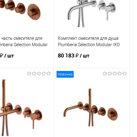
часть смесителя для
Комплект смесителя для душа
mberia Selection Modular
Plumberia Selection Modular IXO
1801RS
XMM1802CS
 ₽
80 183 ₽
/ шт
/ шт
Новинка
В корзину
В корзину
ь в 1 клик
Сравнение
Купить в 1 клик
Сравнение
ранное
Под заказ
В избранное
Под заказ