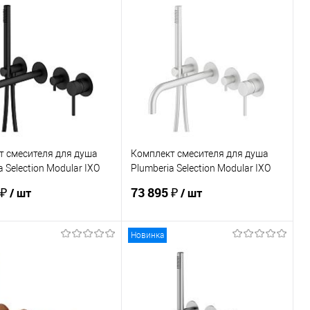
В корзину
В корзину
ь в 1 клик
Сравнение
Купить в 1 клик
Сравнение
ранное
Под заказ
В избранное
Под заказ
т смесителя для душа
Комплект смесителя для душа
a Selection Modular IXO
Plumberia Selection Modular IXO
2NO
XMM1802BO
 ₽
73 895 ₽
/ шт
/ шт
Новинка
В корзину
В корзину
ь в 1 клик
Сравнение
Купить в 1 клик
Сравнение
ранное
Под заказ
В избранное
Под заказ