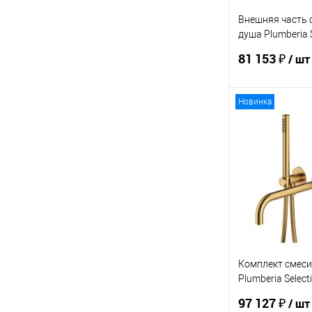
Внешняя часть 
душа Plumberia 
IXO XMT1801OB
81 153 ₽
/ шт
Новинка
В 
Купить в 1 кл
В избранное
Комплект смеси
Plumberia Select
XMM1802OB
97 127 ₽
/ шт