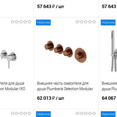
IXO XMT1801NO
IXO XMT
57 643 ₽
57 643
/ шт
Новинка
Новинка
корзину
В корзину
ик
Сравнение
Купить в 1 клик
Сравнение
Купит
Под заказ
В избранное
Под заказ
В изб
теля для душа
Внешняя часть смесителя для
Внешняя 
ion Modular IXO
душа Plumberia Selection Modular
душа Plu
IXO XMT1803RS
IXO XMT
62 013 ₽
64 067
/ шт
Новинка
Новинка