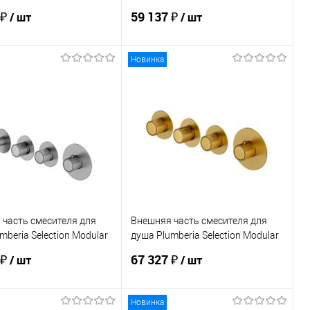
1801BO
XMM1802CR
 ₽
59 137 ₽
/ шт
/ шт
Новинка
В корзину
В корзину
ь в 1 клик
Сравнение
Купить в 1 клик
Сравнение
ранное
Под заказ
В избранное
Под заказ
часть смесителя для
Внешняя часть смесителя для
mberia Selection Modular
душа Plumberia Selection Modular
1801CS
IXO XMT1803OB
 ₽
67 327 ₽
/ шт
/ шт
Новинка