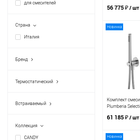
для смесителей
XMM1801BO
56 775 ₽
/ шт
Страна
Новинка
В 
Италия
Купить в 1 кл
Бренд
В избранное
PAFFONI
PLUMBERIA SELECTION
Термостатический
да
Комплект смеси
Встраиваемый
Plumberia Select
да
XMM1801CS
61 185 ₽
/ шт
Коллекция
Новинка
CANDY