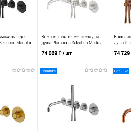
смесителя для
Внешняя часть смесителя для
Внешняя 
Selection Modular
душа Plumberia Selection Modular
душа Plu
IXO XMT1800BO
IXO XMT
74 069 ₽
74 729
/ шт
Новинка
Новинка
корзину
В корзину
ик
Сравнение
Купить в 1 клик
Сравнение
Купит
Под заказ
В избранное
Под заказ
В изб