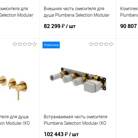
смесителя для
Внешняя часть смесителя для
Комплек
Selection Modular
душа Plumberia Selection Modular
Plumberi
IXO XMT1800CS
XMM180
82 299 ₽
90 807
/ шт
Новинка
корзину
В корзину
ик
Сравнение
Купить в 1 клик
Сравнение
Купит
Под заказ
В избранное
Под заказ
В изб
теля для душа
Встраиваемая часть смесителя
ion Modular IXO
Plumberia Selection Modular IXO
XMT001
102 443 ₽
/ шт