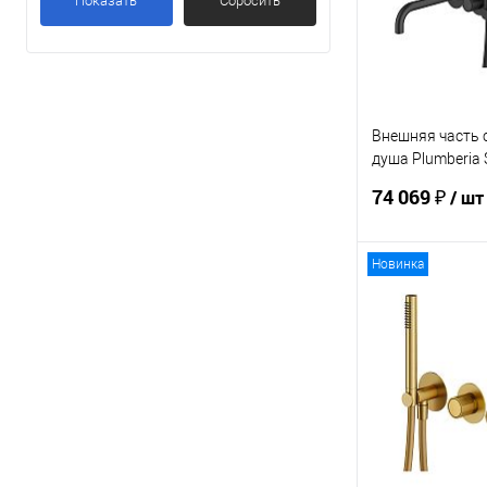
Показать
Сбросить
Внешняя часть 
душа Plumberia 
IXO XMT1800NO
74 069 ₽
/ шт
Новинка
В 
Купить в 1 кл
В избранное