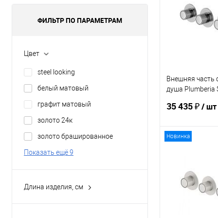
ФИЛЬТР ПО ПАРАМЕТРАМ
Цвет
steel looking
Внешняя часть 
белый матовый
душа Plumberia 
IXO XMT1803CR
графит матовый
35 435 ₽
/ шт
золото 24к
золото брашированное
Новинка
В 
Показать ещё 9
Купить в 1 кл
Длина изделия, см
В избранное
10
11