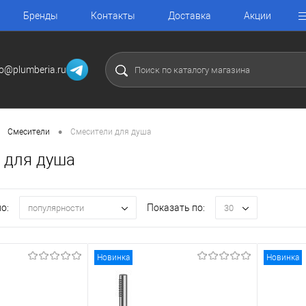
Бренды
Контакты
Доставка
Акции
fo@plumberia.ru
•
Смесители
Смесители для душа
 для душа
о:
Показать по:
популярности
30
Новинка
Новинка