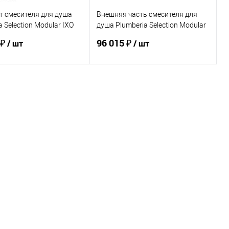
т смесителя для душа
Внешняя часть смесителя для
a Selection Modular IXO
душа Plumberia Selection Modular
2RS
IXO XMT1800RS
 ₽
96 015 ₽
/ шт
/ шт
В корзину
В корзину
ь в 1 клик
Сравнение
Купить в 1 клик
Сравнение
ранное
Под заказ
В избранное
Под заказ