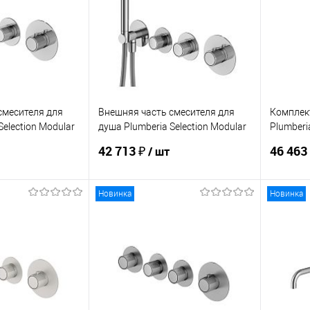
смесителя для
Внешняя часть смесителя для
Комплек
Selection Modular
душа Plumberia Selection Modular
Plumberi
IXO XMT1801CR
XMM180
42 713 ₽
46 463
/ шт
Новинка
Новинка
корзину
В корзину
ик
Сравнение
Купить в 1 клик
Сравнение
Купит
Под заказ
В избранное
Под заказ
В изб