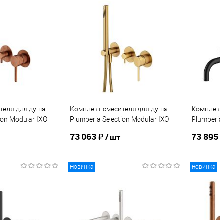
корзину
В корзину
ик
Сравнение
Купить в 1 клик
Сравнение
Купит
Под заказ
В избранное
Под заказ
В изб
теля для душа
Комплект смесителя для душа
Комплек
ion Modular IXO
Plumberia Selection Modular IXO
Plumberi
XMM1801OB
XMM180
73 063 ₽
73 895
/ шт
Новинка
Новинка
корзину
В корзину
ик
Сравнение
Купить в 1 клик
Сравнение
Купит
Под заказ
В избранное
Под заказ
В изб