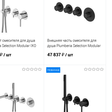
т смесителя для душа
Внешняя часть смесителя для
a Selection Modular IXO
душа Plumberia Selection Modular
1CR
IXO XMT1803NO
 ₽
47 837 ₽
/ шт
/ шт
Новинка
В корзину
В корзину
ь в 1 клик
Сравнение
Купить в 1 клик
Сравнение
ранное
Под заказ
В избранное
Под заказ