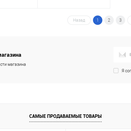
корзину
В корзину
Назад
1
2
3
ик
Сравнение
Купить в 1 клик
Сравнение
Под заказ
В избранное
В наличии
магазина
сти магазина
Я со
САМЫЕ ПРОДАВАЕМЫЕ ТОВАРЫ