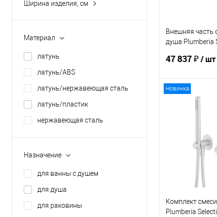
Ширина изделия, см
11.5
10.5
12
11
Внешняя часть 
Материал
душа Plumberia 
12.5
12.9
IXO XMT1803BO
латунь
47 837 ₽
/ шт
Показать ещё 16
13.1
латунь/ABS
16
латунь/нержавеющая сталь
Новинка
Показать ещё 17
В 
латунь/пластик
нержавеющая сталь
Купить в 1 кл
В избранное
Назначение
для ванны с душем
для душа
Комплект смеси
для раковины
Plumberia Select