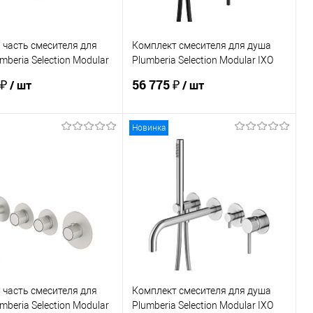
часть смесителя для
Комплект смесителя для душа
mberia Selection Modular
Plumberia Selection Modular IXO
1800CR
XMM1801NO
 ₽
56 775 ₽
/ шт
/ шт
Новинка
В корзину
В корзину
ь в 1 клик
Сравнение
Купить в 1 клик
Сравнение
ранное
Под заказ
В избранное
Под заказ
часть смесителя для
Комплект смесителя для душа
mberia Selection Modular
Plumberia Selection Modular IXO