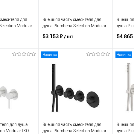
смесителя для
Внешняя часть смесителя для
Внешняя 
Selection Modular
душа Plumberia Selection Modular
душа Plu
IXO XMT1803CS
IXO XMT
53 153 ₽
54 865
/ шт
Новинка
Новинка
корзину
В корзину
ик
Сравнение
Купить в 1 клик
Сравнение
Купит
Под заказ
В избранное
Под заказ
В изб
теля для душа
Внешняя часть смесителя для
Внешняя 
ion Modular IXO
душа Plumberia Selection Modular
душа Plu