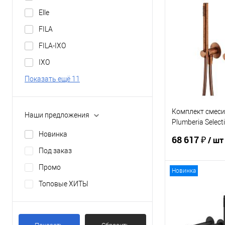
В 
Elle
FILA
Купить в 1 кл
FILA-IXO
В избранное
IXO
Показать ещё 11
Комплект смеси
Наши предложения
Plumberia Select
XMM1801RS
Новинка
68 617 ₽
/ шт
Под заказ
Промо
Новинка
В 
Топовые ХИТЫ
Купить в 1 кл
В избранное